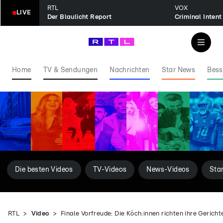
RTL
VOX
LIVE
Der Blaulicht Report
Home
TV & Sendungen
Nachrichten
Star News
Bess
Die besten Videos
TV-Videos
News-Videos
Sta
RTL
Video
Finale Vorfreude: Die Köch:innen richten ihre Gericht