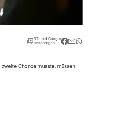
RTL bei Google
bevorzugen
ie zweite Chance musste, müssen
 die zweite Chance musste,