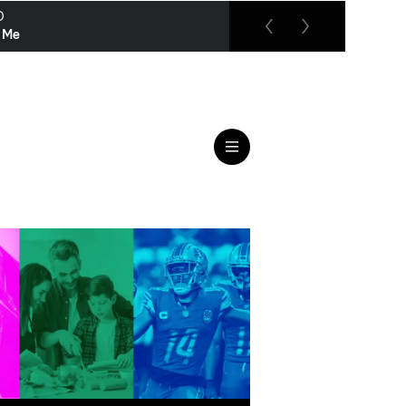
O
RTL up
o Me
Das Jugendgericht