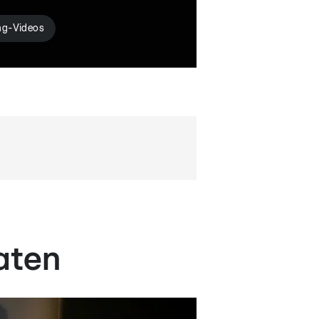
ng-Videos
aten