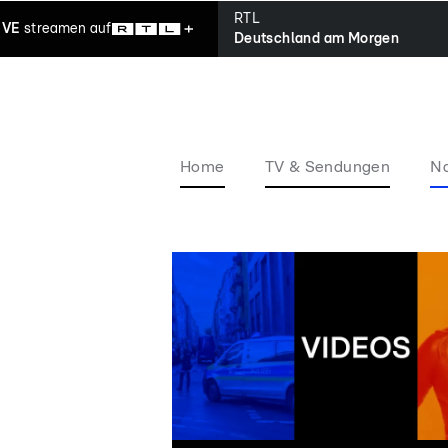
RTL
IVE
streamen
auf
Deutschland am Morgen
Home
TV & Sendungen
Na