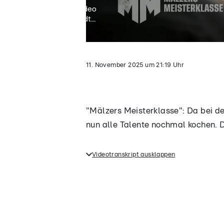
Video
lädt...
11. November 2025
um
21:19
Uhr
"Mälzers Meisterklasse": Da bei d
nun alle Talente nochmal kochen. 
Videotranskript ausklappen
"Mälzers Meisterklasse": Da bei 
müssen nun alle Talente nochmal