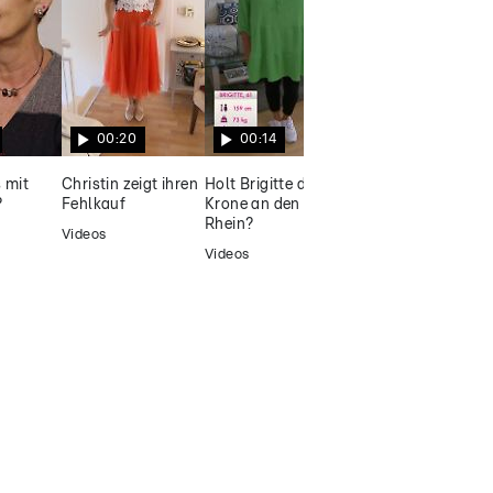
vorlieb nehmen
00:20
00:14
00:15
 mit
Christin zeigt ihren
Holt Brigitte die
"Ich habe viel Liebe
?
Fehlkauf
Krone an den
zu geben"
Rhein?
Videos
Videos
Videos