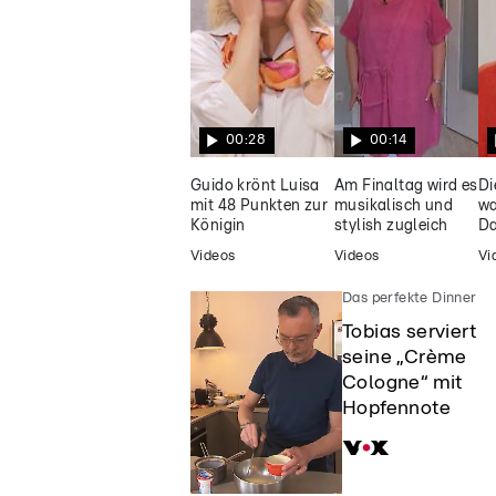
großen Liebe
00:28
00:14
Guido krönt Luisa
Am Finaltag wird es
Di
mit 48 Punkten zur
musikalisch und
wa
Königin
stylish zugleich
Da
Videos
Videos
Vi
Das perfekte Dinner
Tobias serviert
seine „Crème
Cologne“ mit
Hopfennote