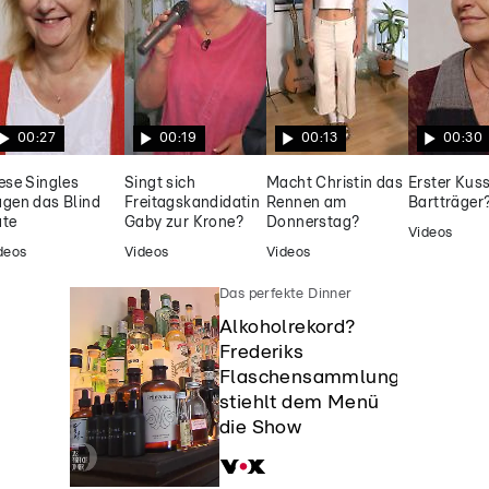
00:27
00:19
00:13
00:30
ese Singles
Singt sich
Macht Christin das
Erster Kuss
gen das Blind
Freitagskandidatin
Rennen am
Bartträger
te
Gaby zur Krone?
Donnerstag?
Videos
deos
Videos
Videos
Das perfekte Dinner
Alkoholrekord?
Frederiks
Flaschensammlung
stiehlt dem Menü
die Show