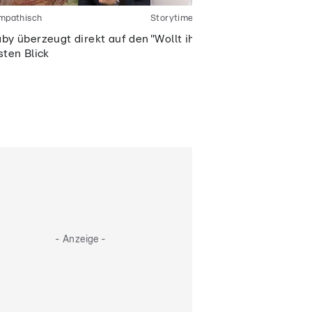
mpathisch
Storytime
by überzeugt direkt auf den
"Wollt ihr meine Story hören?"
sten Blick
- Anzeige -