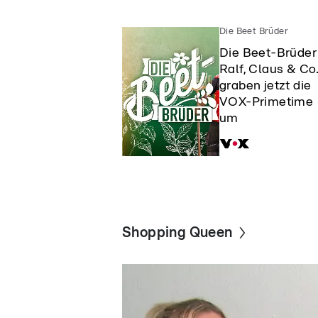
Die Beet Brüder
Die Beet-Brüder
Ralf, Claus & Co
graben jetzt die
VOX-Primetime
um
Shopping Queen