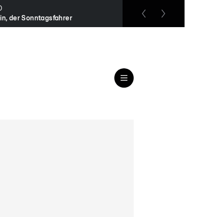
O
RTL up
in, der Sonntagsfahrer
Nikola