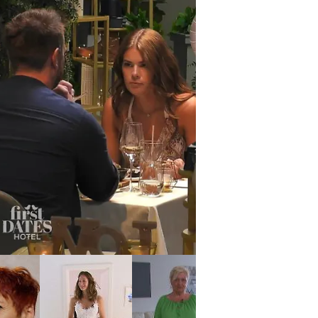
irst Dates Hotel
Philipp und Kim müssen
mit anderen Date-Partnern