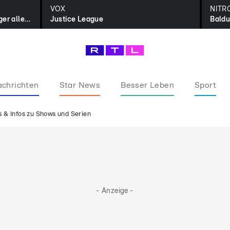
VOX
NITR
Absolut Musik - Die besten Sänger aller Zeiten
Justice League
Baldu
chrichten
Star News
Besser Leben
Sport
 & Infos zu Shows und Serien
- Anzeige -