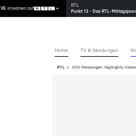
RTL
IVE
streamen
auf
Punkt 12 - Das RTL-Mittagsjour
Home
TV & Sendungen
Na
RTL
VOX-Sendungen: Highlights, Videos