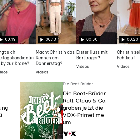
00:19
00:13
00:30
00:20
ngt sich
Macht Christin das
Erster Kuss mit
Christin ze
eitagskandidatin
Rennen am
Bartträger?
Fehlkauf
by zur Krone?
Donnerstag?
Videos
Videos
deos
Videos
Die Beet Brüder
Die Beet-Brüder
Ralf, Claus & Co.
ung
graben jetzt die
ü
VOX-Primetime
um