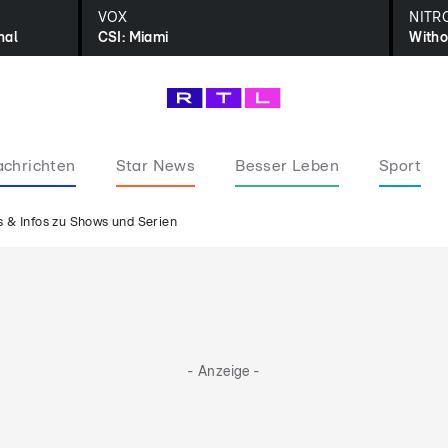
VOX
NITR
nal
CSI: Miami
Witho
chrichten
Star News
Besser Leben
Sport
 & Infos zu Shows und Serien
- Anzeige -