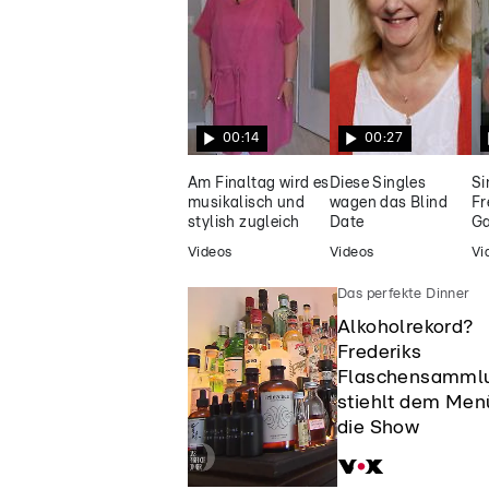
mit Hopfennote
00:14
00:27
Am Finaltag wird es
Diese Singles
Si
musikalisch und
wagen das Blind
Fr
stylish zugleich
Date
Ga
Videos
Videos
Vi
Das perfekte Dinner
Alkoholrekord?
Frederiks
Flaschensamml
stiehlt dem Men
die Show