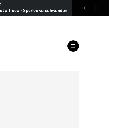
O
RTL up
ut a Trace - Spurlos verschwunden
Das Familiengericht