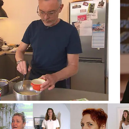
K
ine „Crème Cologne“