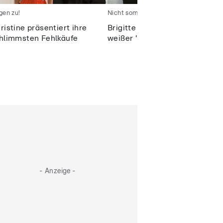
gen zu!
Nicht sommerlich genug?
ristine präsentiert ihre
Brigitte und ihr schwarz-
hlimmsten Fehlkäufe
weißer "Sommertraum" (?)
- Anzeige -