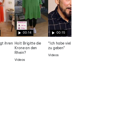
Challenge wird der Koch
nervös
00:14
00:15
00:20
igt ihren
Holt Brigitte die
"Ich habe viel Liebe
Noch nie ein Blind
Krone an den
zu geben"
Date
Rhein?
Videos
Videos
Videos