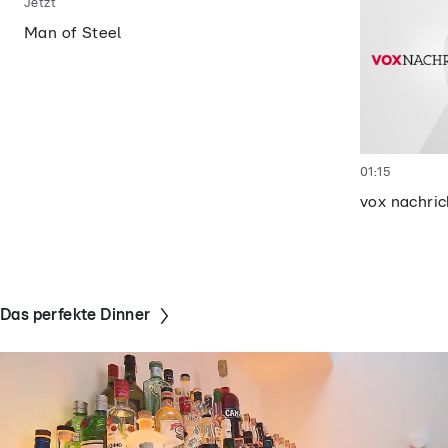
Jetzt
Man of Steel
01:15
vox nachri
Das perfekte Dinner