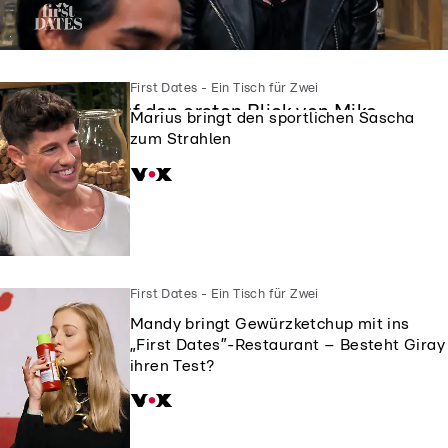
First Dates - Ein Tisch für Zwei
First Dates - Ein Tisch für Zwei
Siggi ist auf den ersten Blick von Mike
Marius bringt den sportlichen Sascha
geflasht
zum Strahlen
First Dates - Ein Tisch für Zwei
Mandy bringt Gewürzketchup mit ins
„First Dates”-Restaurant – Besteht Giray
ihren Test?