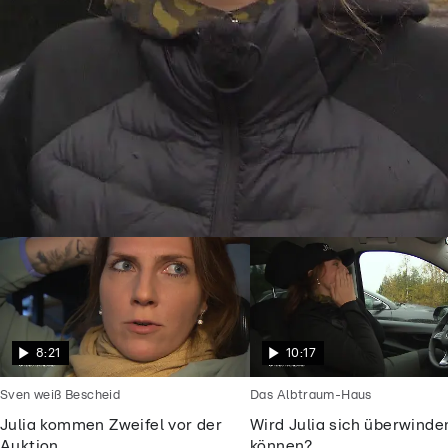
Goodbye Deutschland
Julia will endlich frei sein vom
Alptraummann
8:21
10:17
Sven weiß Bescheid
Das Albtraum-Haus
Julia kommen Zweifel vor der
Wird Julia sich überwinde
Auktion
können?