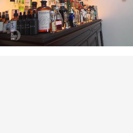
Das perfekte Dinner
Alkoholrekord? Frederiks
Flaschensammlung stiehlt dem Menü die
Show