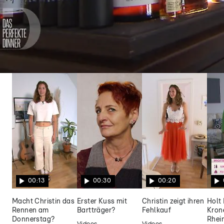
Das perfekte Dinner
Alkoholrekord? Frederiks
Flaschensammlung stiehlt dem Menü die
Show
00:13
00:30
00:20
Macht Christin das
Erster Kuss mit
Christin zeigt ihren
Holt 
Rennen am
Bartträger?
Fehlkauf
Kron
Donnerstag?
Rhei