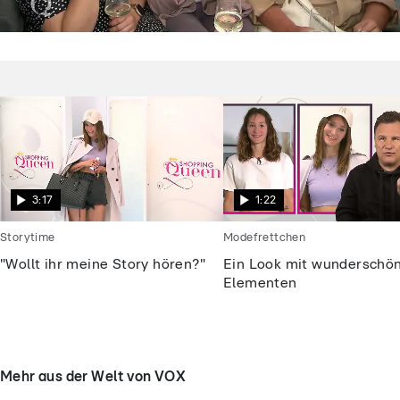
Shopping Queen
Dieses „Shopping Queen“-Motto macht
die Kandidatinnen fassungslos
3:17
1:22
Storytime
Modefrettchen
"Wollt ihr meine Story hören?"
Ein Look mit wunderschö
Elementen
Mehr aus der Welt von VOX