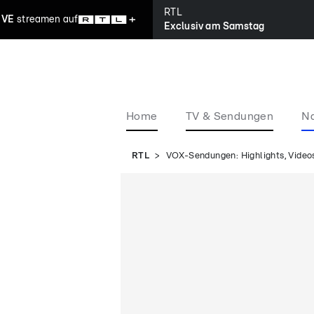
RTL
IVE
streamen
auf
Exclusiv am Samstag
Home
TV & Sendungen
Na
RTL
VOX-Sendungen: Highlights, Videos