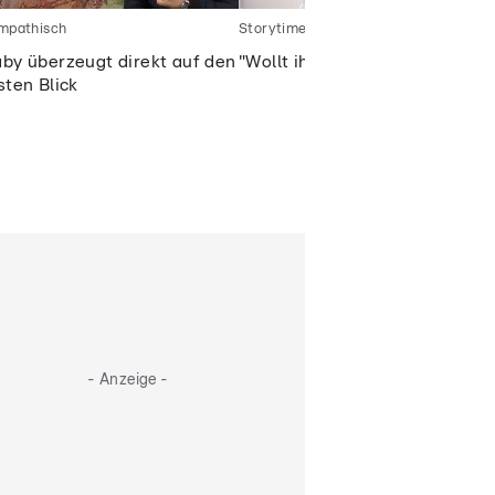
mpathisch
Storytime
by überzeugt direkt auf den
"Wollt ihr meine Story hören?"
sten Blick
- Anzeige -