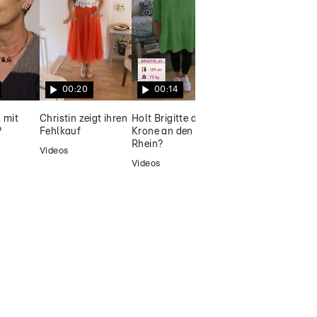
vorlieb nehmen
00:20
00:14
00:15
 mit
Christin zeigt ihren
Holt Brigitte die
"Ich habe viel Liebe
?
Fehlkauf
Krone an den
zu geben"
Rhein?
Videos
Videos
Videos