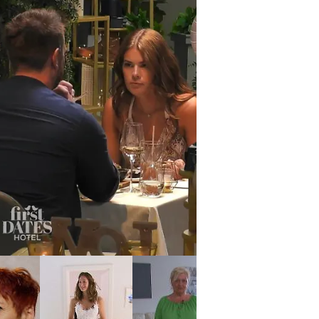
irst Dates Hotel
Philipp und Kim müssen
mit anderen Date-Partnern