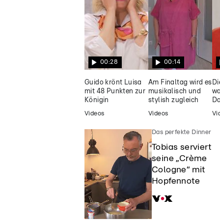
großen Liebe
00:28
00:14
Guido krönt Luisa
Am Finaltag wird es
Di
mit 48 Punkten zur
musikalisch und
wa
Königin
stylish zugleich
Da
Videos
Videos
Vi
Das perfekte Dinner
Tobias serviert
seine „Crème
Cologne“ mit
Hopfennote