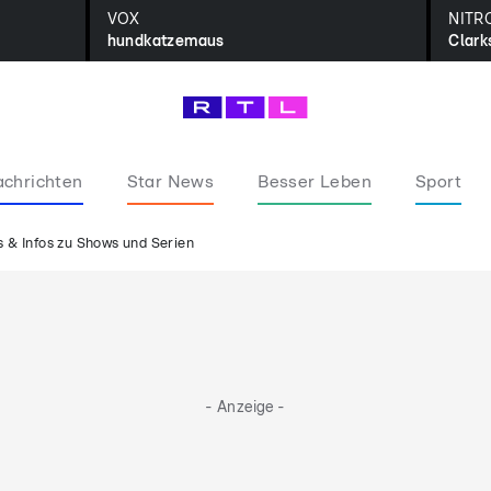
VOX
NITR
hundkatzemaus
Clark
chrichten
Star News
Besser Leben
Sport
 & Infos zu Shows und Serien
- Anzeige -