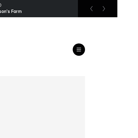
O
RTL up
son's Farm
Remington Steele