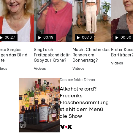
00:27
00:19
00:13
00:30
ese Singles
Singt sich
Macht Christin das
Erster Kuss
gen das Blind
Freitagskandidatin
Rennen am
Bartträger
te
Gaby zur Krone?
Donnerstag?
Videos
deos
Videos
Videos
Das perfekte Dinner
Alkoholrekord?
Frederiks
Flaschensammlung
stiehlt dem Menü
die Show