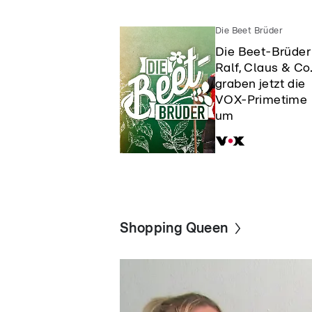
Die Beet Brüder
Die Beet-Brüder
Ralf, Claus & Co
graben jetzt die
VOX-Primetime
um
Shopping Queen