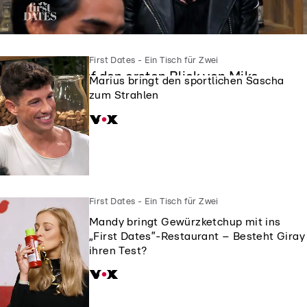
First Dates - Ein Tisch für Zwei
First Dates - Ein Tisch für Zwei
Siggi ist auf den ersten Blick von Mike
Marius bringt den sportlichen Sascha
geflasht
zum Strahlen
First Dates - Ein Tisch für Zwei
Mandy bringt Gewürzketchup mit ins
„First Dates”-Restaurant – Besteht Giray
ihren Test?