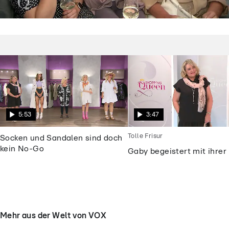
Shopping Queen
Dieses „Shopping Queen“-Motto macht
die Kandidatinnen fassungslos
5:53
3:47
Tolle Frisur
Socken und Sandalen sind doch
kein No-Go
Gaby begeistert mit ihrer 
Mehr aus der Welt von VOX