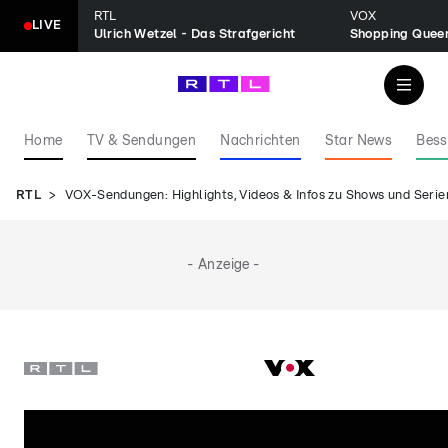
RTL
VOX
LIVE
Ulrich Wetzel - Das Strafgericht
Shopping Quee
Home
TV & Sendungen
Nachrichten
Star News
Bess
RTL
VOX-Sendungen: Highlights, Videos & Infos zu Shows und Serie
- Anzeige -