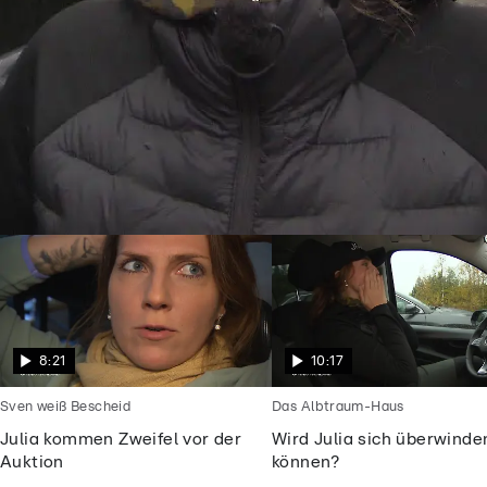
Goodbye Deutschland
Julia will endlich frei sein vom
Alptraummann
8:21
10:17
Sven weiß Bescheid
Das Albtraum-Haus
Julia kommen Zweifel vor der
Wird Julia sich überwinde
Auktion
können?