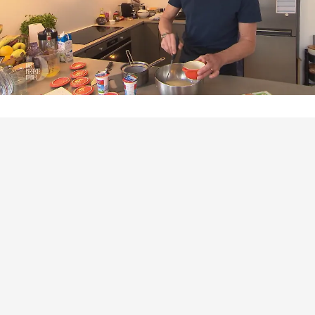
Das perfekte Dinner
Tobias serviert seine „Crème Cologne“ mit
Hopfennote