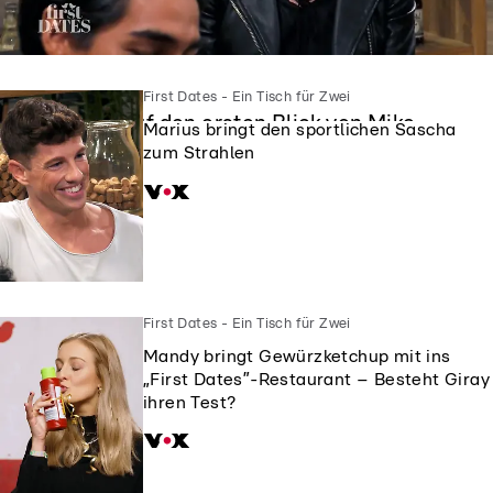
First Dates - Ein Tisch für Zwei
First Dates - Ein Tisch für Zwei
Siggi ist auf den ersten Blick von Mike
Marius bringt den sportlichen Sascha
geflasht
zum Strahlen
First Dates - Ein Tisch für Zwei
Mandy bringt Gewürzketchup mit ins
„First Dates”-Restaurant – Besteht Giray
ihren Test?