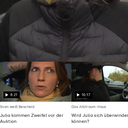
Goodbye Deutschland
Julia will endlich frei sein vom
Alptraummann
8:21
10:17
Sven weiß Bescheid
Das Albtraum-Haus
Julia kommen Zweifel vor der
Wird Julia sich überwinde
Auktion
können?