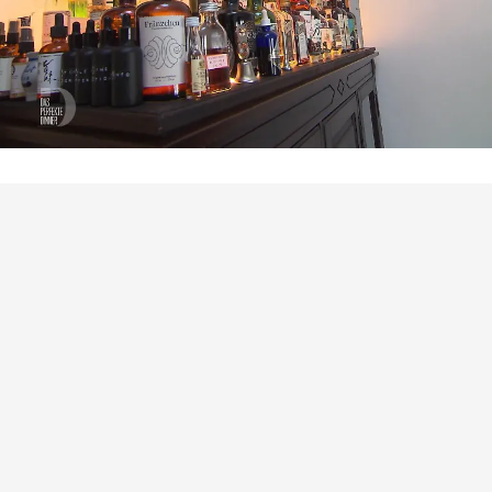
Das perfekte Dinner
Alkoholrekord? Frederiks
Flaschensammlung stiehlt dem Menü die
Show