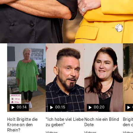
Grill den Henssler
Grill den Henssler Sommer-Special:
Sommer, Sonne, Steffen Henssler
00:14
00:15
00:20
Holt Brigitte die
"Ich habe viel Liebe
Noch nie ein Blind
Brigi
Krone an den
zu geben"
Date
den c
Rhein?