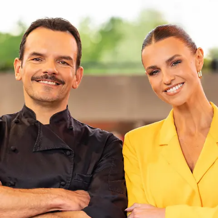
Alkoholrekord? Frederiks
Flaschensammlung stiehlt dem Menü die
Show