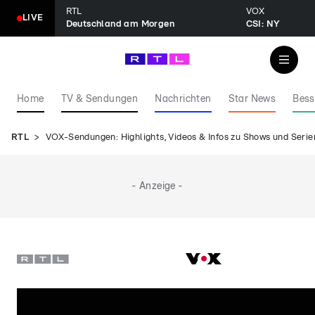
RTL
VOX
LIVE
Deutschland am Morgen
CSI: NY
Home
TV & Sendungen
Nachrichten
Star News
Bess
RTL
VOX-Sendungen: Highlights, Videos & Infos zu Shows und Serie
- Anzeige -