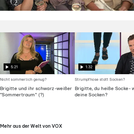
Shopping Queen
Dieses „Shopping Queen“-Motto macht
die Kandidatinnen fassungslos
5:21
1:32
Nicht sommerlich genug?
Strumpfhose statt Socken?
Brigitte und ihr schwarz-weißer
Brigitte, du heiße Socke- 
"Sommertraum" (?)
deine Socken?
Mehr aus der Welt von VOX