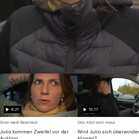
Goodbye Deutschland
Julia will endlich frei sein vom
Alptraummann
8:21
10:17
Sven weiß Bescheid
Das Albtraum-Haus
Julia kommen Zweifel vor der
Wird Julia sich überwinde
Auktion
können?