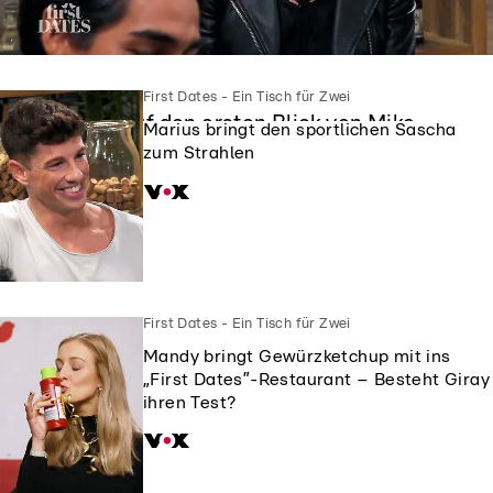
First Dates - Ein Tisch für Zwei
First Dates - Ein Tisch für Zwei
Siggi ist auf den ersten Blick von Mike
Marius bringt den sportlichen Sascha
geflasht
zum Strahlen
First Dates - Ein Tisch für Zwei
Mandy bringt Gewürzketchup mit ins
„First Dates”-Restaurant – Besteht Giray
ihren Test?