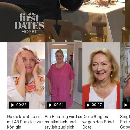
First Dates Hotel
Philipp und Kim müssen mit anderen Date-
Partnern vorlieb nehmen
00:28
00:14
00:27
Guido krönt Luisa
Am Finaltag wird es
Diese Singles
Singt
mit 48 Punkten zur
musikalisch und
wagen das Blind
Frei
Königin
stylish zugleich
Date
Gaby