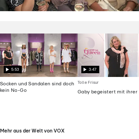
Shopping Queen
Dieses „Shopping Queen“-Motto macht
die Kandidatinnen fassungslos
5:53
3:47
Tolle Frisur
Socken und Sandalen sind doch
kein No-Go
Gaby begeistert mit ihrer 
Mehr aus der Welt von VOX