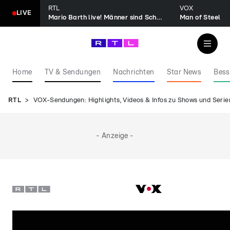
RTL
VOX
LIVE
Mario Barth live! Männer sind Schweine - Frauen aber auch 2.0
Man of Steel
Home
TV & Sendungen
Nachrichten
Star News
Bess
RTL
VOX-Sendungen: Highlights, Videos & Infos zu Shows und Serie
- Anzeige -