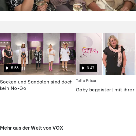
Shopping Queen
Dieses „Shopping Queen“-Motto macht
die Kandidatinnen fassungslos
5:53
3:47
Tolle Frisur
Socken und Sandalen sind doch
kein No-Go
Gaby begeistert mit ihrer 
Mehr aus der Welt von VOX