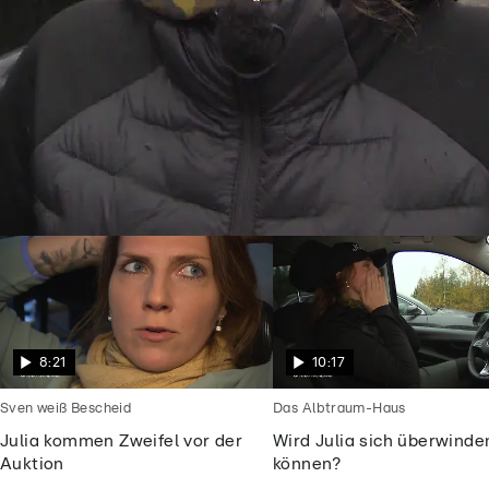
Goodbye Deutschland
Julia will endlich frei sein vom
Alptraummann
8:21
10:17
Sven weiß Bescheid
Das Albtraum-Haus
Julia kommen Zweifel vor der
Wird Julia sich überwinde
Auktion
können?