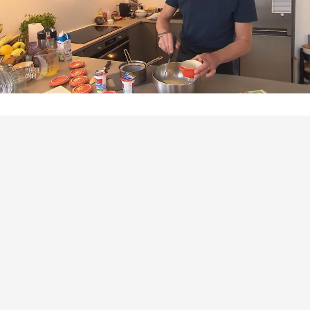
Das perfekte Dinner
Tobias serviert seine „Crème Cologne“ mit
Hopfennote