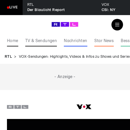
RTL
VOX
LIVE
Der Blaulicht Report
CSI: NY
Home
TV & Sendungen
Nachrichten
Star News
Bess
RTL
VOX-Sendungen: Highlights, Videos & Infos zu Shows und Serie
- Anzeige -