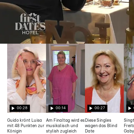
First Dates Hotel
Philipp und Kim müssen mit anderen Date-
Partnern vorlieb nehmen
00:28
00:14
00:27
Guido krönt Luisa
Am Finaltag wird es
Diese Singles
Singt
mit 48 Punkten zur
musikalisch und
wagen das Blind
Frei
Königin
stylish zugleich
Date
Gaby