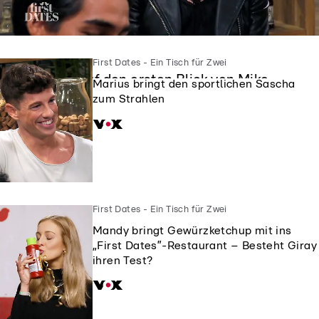
First Dates - Ein Tisch für Zwei
First Dates - Ein Tisch für Zwei
Siggi ist auf den ersten Blick von Mike
Marius bringt den sportlichen Sascha
geflasht
zum Strahlen
First Dates - Ein Tisch für Zwei
Mandy bringt Gewürzketchup mit ins
„First Dates”-Restaurant – Besteht Giray
ihren Test?