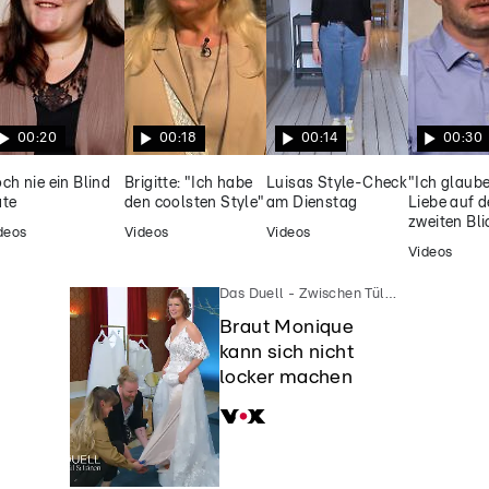
 stiehlt dem Menü
00:20
00:18
00:14
00:30
ch nie ein Blind
Brigitte: "Ich habe
Luisas Style-Check
"Ich glaub
te
den coolsten Style"
am Dienstag
Liebe auf 
zweiten Bli
deos
Videos
Videos
Videos
Das Duell - Zwischen Tüll und Tränen
Braut Monique
.
kann sich nicht
locker machen