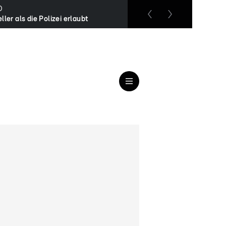
O
RTL up
ller als die Polizei erlaubt
Das Familiengericht