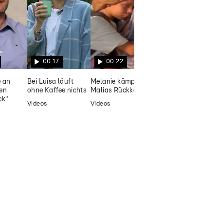
Sonne, Steffen Henssler
00:17
00:22
00:13
e an
Bei Luisa läuft
Melanie kämpft um
Vera ist mit 28
den
ohne Kaffee nichts
Malias Rückkehr
Jahren die Jüngste
ck"
Videos
Videos
Videos