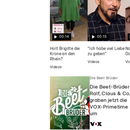
Flaschensammlung
die Show
00:14
00:15
Holt Brigitte die
"Ich habe viel Liebe
No
Krone an den
zu geben"
Da
Rhein?
Videos
Vi
Videos
Die Beet Brüder
Die Beet-Brüder
Ralf, Claus & Co
graben jetzt die
VOX-Primetime
um