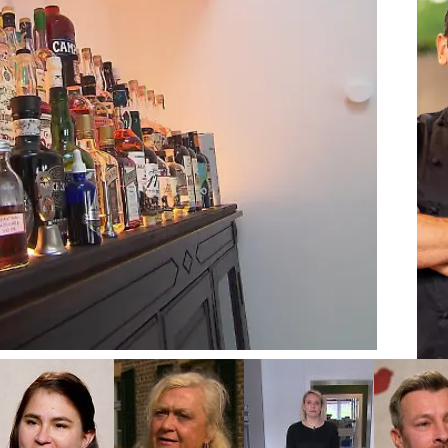
G
deriks