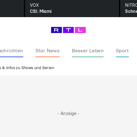
VOX
NITR
CSI: Miami
Schne
chrichten
Star News
Besser Leben
Sport
 & Infos zu Shows und Serien
- Anzeige -