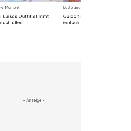
w-Moment
Latte liegt hoch
i Luisas Outfit stimmt
Guido findet Luisas Look
nfach alles
einfach perfekt
- Anzeige -