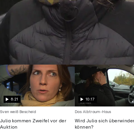
Goodbye Deutschland
Julia will endlich frei sein vom
Alptraummann
8:21
10:17
Sven weiß Bescheid
Das Albtraum-Haus
Julia kommen Zweifel vor der
Wird Julia sich überwinde
Auktion
können?