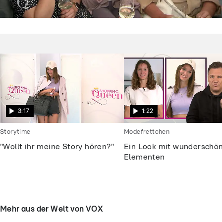
Shopping Queen
Dieses „Shopping Queen“-Motto macht
die Kandidatinnen fassungslos
3:17
1:22
Storytime
Modefrettchen
"Wollt ihr meine Story hören?"
Ein Look mit wunderschö
Elementen
Mehr aus der Welt von VOX