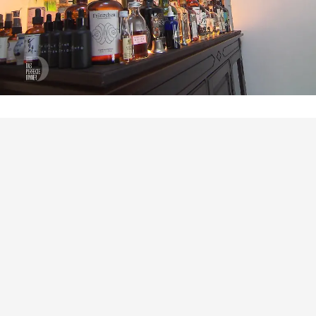
Das perfekte Dinner
Alkoholrekord? Frederiks
Flaschensammlung stiehlt dem Menü die
Show