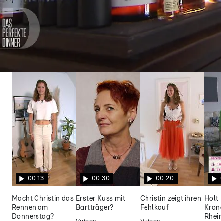
Das perfekte Dinner
Alkoholrekord? Frederiks
Flaschensammlung stiehlt dem Menü die
Show
00:13
00:30
00:20
Macht Christin das
Erster Kuss mit
Christin zeigt ihren
Holt 
Rennen am
Bartträger?
Fehlkauf
Kron
Donnerstag?
Rhei