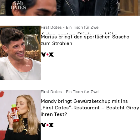
First Dates - Ein Tisch für Zwei
First Dates - Ein Tisch für Zwei
Siggi ist auf den ersten Blick von Mike
Marius bringt den sportlichen Sascha
geflasht
zum Strahlen
First Dates - Ein Tisch für Zwei
Mandy bringt Gewürzketchup mit ins
„First Dates”-Restaurant – Besteht Giray
ihren Test?