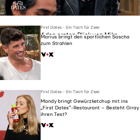
First Dates - Ein Tisch für Zwei
First Dates - Ein Tisch für Zwei
Siggi ist auf den ersten Blick von Mike
Marius bringt den sportlichen Sascha
geflasht
zum Strahlen
First Dates - Ein Tisch für Zwei
Mandy bringt Gewürzketchup mit ins
„First Dates”-Restaurant – Besteht Giray
ihren Test?