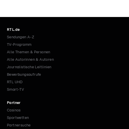
RTL.de
Sendungen A-Z
TV-Programm
Alle Themen & Personen
Alle Autorinnen & Autoren
Journalistische Leitlinien
Bewerbungsaufrufe
RTL UHD
Smart-TV
Partner
Casinos
Sportwetten
Partnersuche