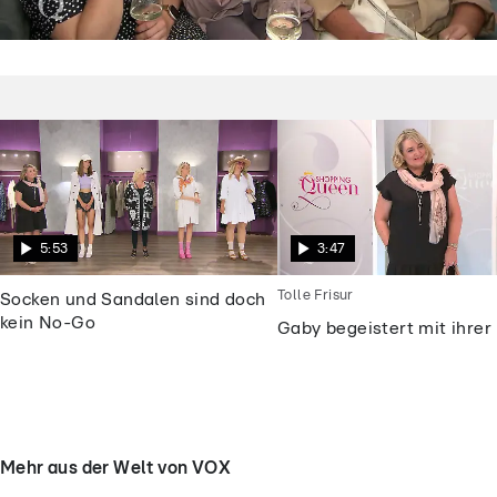
Shopping Queen
Dieses „Shopping Queen“-Motto macht
die Kandidatinnen fassungslos
5:53
3:47
Tolle Frisur
Socken und Sandalen sind doch
kein No-Go
Gaby begeistert mit ihrer 
Mehr aus der Welt von VOX