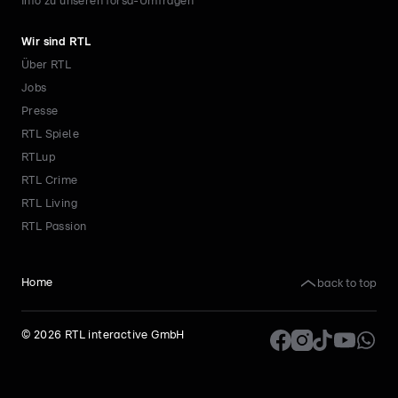
Info zu unseren forsa-Umfragen
Wir sind RTL
Über RTL
Jobs
Presse
RTL Spiele
RTLup
RTL Crime
RTL Living
RTL Passion
back to top
Home
©
2026
RTL interactive GmbH