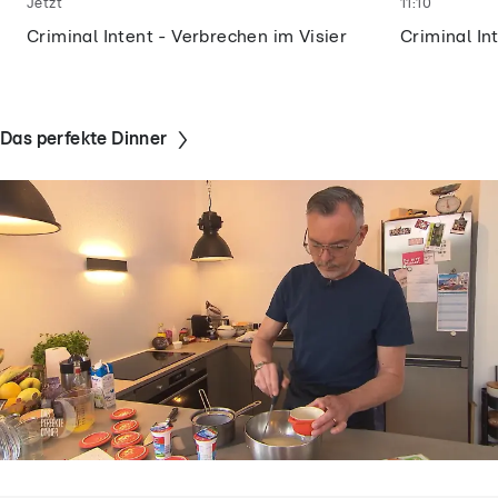
Jetzt
11:10
Criminal Intent - Verbrechen im Visier
Criminal In
Das perfekte Dinner
Das perfekte Dinner