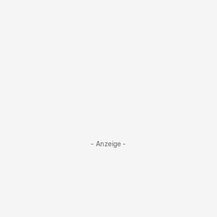
Tobias serviert seine „Crème Cologne“ mit
Hopfennote
- Anzeige -