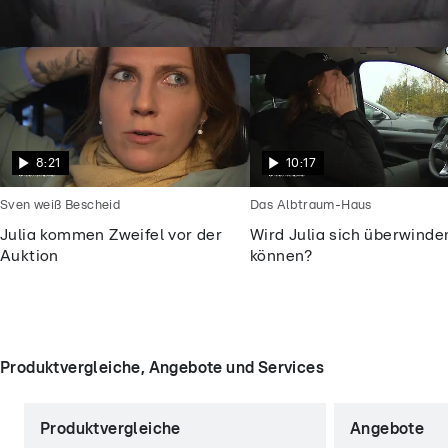
Goodbye Deutschland
Julia will endlich frei sein vom
Alptraummann
8:21
10:17
Sven weiß Bescheid
Das Albtraum-Haus
Julia kommen Zweifel vor der
Wird Julia sich überwinde
Auktion
können?
Produktvergleiche, Angebote und Services
Produktvergleiche
Angebote