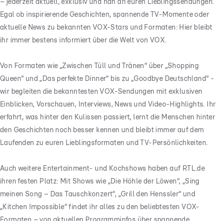
– jederzeit aktuell, exklusiv und nah an euren Lieblingssendungen.
Egal ob inspirierende Geschichten, spannende TV-Momente oder
aktuelle News zu bekannten VOX-Stars und Formaten: Hier bleibt
ihr immer bestens informiert über die Welt von VOX.
Von Formaten wie „Zwischen Tüll und Tränen“ über „Shopping
Queen“ und „Das perfekte Dinner“ bis zu „Goodbye Deutschland“ -
wir begleiten die bekanntesten VOX-Sendungen mit exklusiven
Einblicken, Vorschauen, Interviews, News und Video-Highlights. Ihr
erfahrt, was hinter den Kulissen passiert, lernt die Menschen hinter
den Geschichten noch besser kennen und bleibt immer auf dem
Laufenden zu euren Lieblingsformaten und TV-Persönlichkeiten.
Auch weitere Entertainment- und Kochshows haben auf RTL.de
ihren festen Platz: Mit Shows wie „Die Höhle der Löwen“, „Sing
meinen Song – Das Tauschkonzert“, „Grill den Henssler“ und
„Kitchen Impossible“ findet ihr alles zu den beliebtesten VOX-
Formaten – von aktuellen Programminfos über spannende