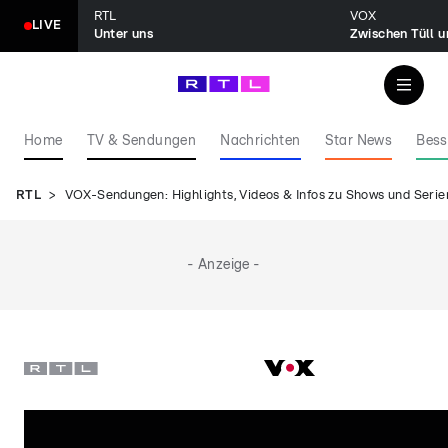
RTL
VOX
LIVE
Unter uns
Zwischen Tüll 
Home
TV & Sendungen
Nachrichten
Star News
Bess
RTL
VOX-Sendungen: Highlights, Videos & Infos zu Shows und Serie
- Anzeige -