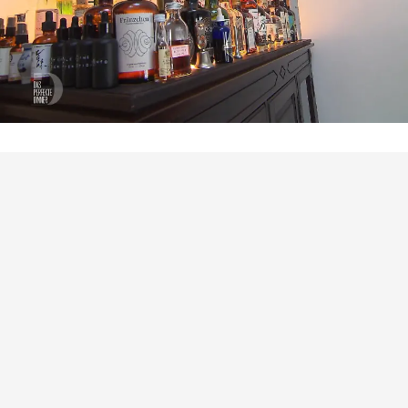
Das perfekte Dinner
Alkoholrekord? Frederiks
Flaschensammlung stiehlt dem Menü die
Show