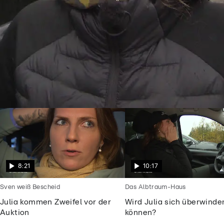
Goodbye Deutschland
Julia will endlich frei sein vom
Alptraummann
8:21
10:17
Sven weiß Bescheid
Das Albtraum-Haus
Julia kommen Zweifel vor der
Wird Julia sich überwinde
Auktion
können?