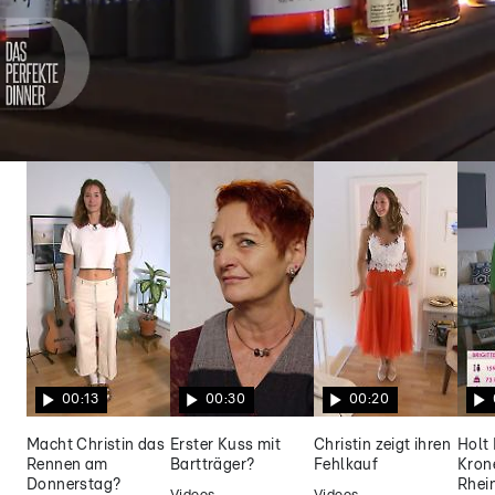
Das perfekte Dinner
Alkoholrekord? Frederiks
Flaschensammlung stiehlt dem Menü die
Show
00:13
00:30
00:20
Macht Christin das
Erster Kuss mit
Christin zeigt ihren
Holt 
Rennen am
Bartträger?
Fehlkauf
Kron
Donnerstag?
Rhei