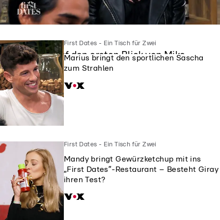
First Dates - Ein Tisch für Zwei
First Dates - Ein Tisch für Zwei
Siggi ist auf den ersten Blick von Mike
Marius bringt den sportlichen Sascha
geflasht
zum Strahlen
First Dates - Ein Tisch für Zwei
Mandy bringt Gewürzketchup mit ins
„First Dates”-Restaurant – Besteht Giray
ihren Test?