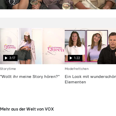
Shopping Queen
Dieses „Shopping Queen“-Motto macht
die Kandidatinnen fassungslos
3:17
1:22
Storytime
Modefrettchen
"Wollt ihr meine Story hören?"
Ein Look mit wunderschö
Elementen
Mehr aus der Welt von VOX