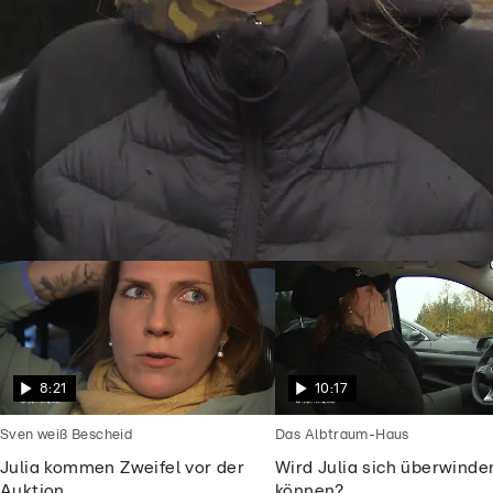
Goodbye Deutschland
Julia will endlich frei sein vom
Alptraummann
8:21
10:17
Sven weiß Bescheid
Das Albtraum-Haus
Julia kommen Zweifel vor der
Wird Julia sich überwinde
Auktion
können?