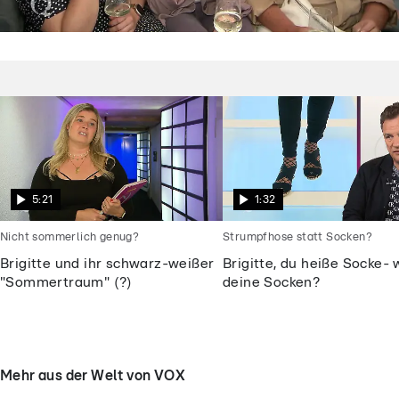
Shopping Queen
Dieses „Shopping Queen“-Motto macht
die Kandidatinnen fassungslos
5:21
1:32
Nicht sommerlich genug?
Strumpfhose statt Socken?
Brigitte und ihr schwarz-weißer
Brigitte, du heiße Socke- 
"Sommertraum" (?)
deine Socken?
Mehr aus der Welt von VOX