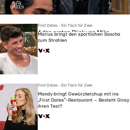
First Dates - Ein Tisch für Zwei
First Dates - Ein Tisch für Zwei
Siggi ist auf den ersten Blick von Mike
Marius bringt den sportlichen Sascha
geflasht
zum Strahlen
First Dates - Ein Tisch für Zwei
Mandy bringt Gewürzketchup mit ins
„First Dates”-Restaurant – Besteht Giray
ihren Test?