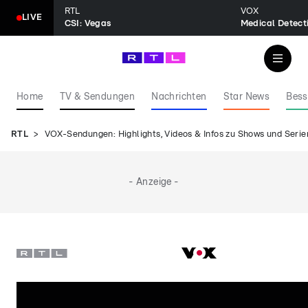
RTL
VOX
LIVE
CSI: Vegas
Home
TV & Sendungen
Nachrichten
Star News
Bess
RTL
VOX-Sendungen: Highlights, Videos & Infos zu Shows und Serie
- Anzeige -