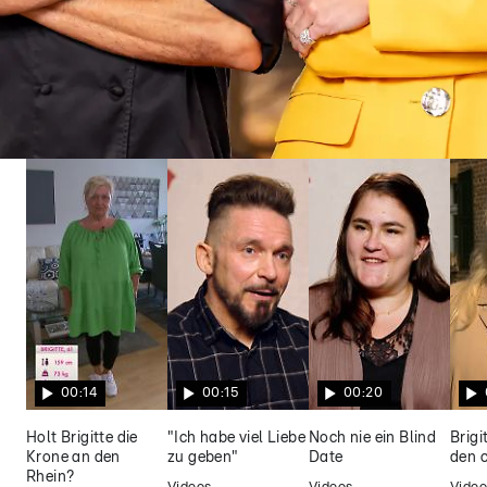
Grill den Henssler
Grill den Henssler Sommer-Special:
Sommer, Sonne, Steffen Henssler
00:14
00:15
00:20
Holt Brigitte die
"Ich habe viel Liebe
Noch nie ein Blind
Brigi
Krone an den
zu geben"
Date
den c
Rhein?