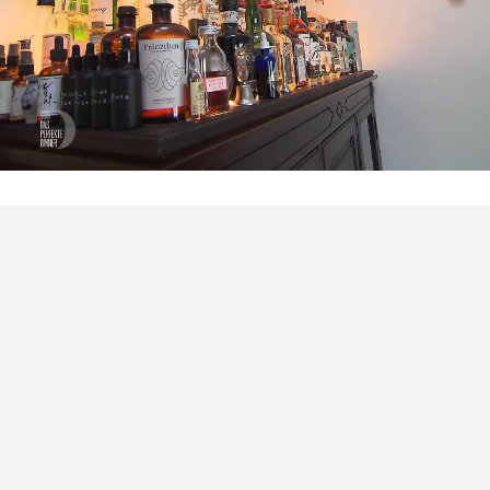
Das perfekte Dinner
Alkoholrekord? Frederiks
Flaschensammlung stiehlt dem Menü die
Show