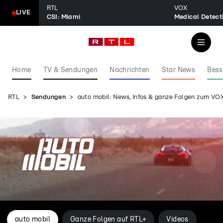
RTL
VOX
LIVE
CSI: Miami
Home
TV & Sendungen
Nachrichten
Star News
Bess
RTL
Sendungen
auto mobil: News, Infos & ganze Folgen zum V
auto mobil
Ganze Folgen auf RTL+
Videos