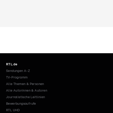
RTL.de
Sendungen A-Z
TV-Programm
Alle Themen & Personen
Alle Autorinnen & Autoren
Journalistische Leitlinien
Bewerbungsaufrufe
RTL UHD