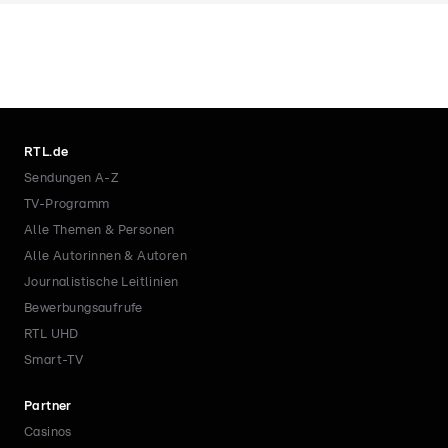
RTL.de
Sendungen A-Z
TV-Programm
Alle Themen & Personen
Alle Autorinnen & Autoren
Journalistische Leitlinien
Bewerbungsaufrufe
RTL UHD
Smart-TV
Partner
Casinos