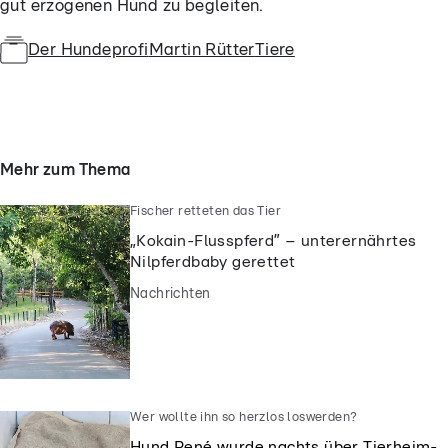
gut erzogenen Hund zu begleiten.
Der Hundeprofi
Martin Rütter
Tiere
Mehr zum Thema
Fischer retteten das Tier
„Kokain-Flusspferd” – unterernährtes
Nilpferdbaby gerettet
Nachrichten
Wer wollte ihn so herzlos loswerden?
Hund René wurde nachts über Tierheim-