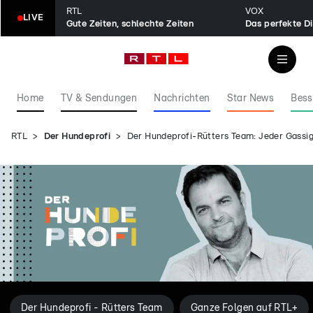
RTL
VOX
LIVE
Gute Zeiten, schlechte Zeiten
Das perfekte D
Home
TV & Sendungen
Nachrichten
Star News
Bess
RTL
Der Hundeprofi
Der Hundeprofi-Rütters Team: Jeder Gassig
Der Hundeprofi - Rütters Team
Ganze Folgen auf RTL+