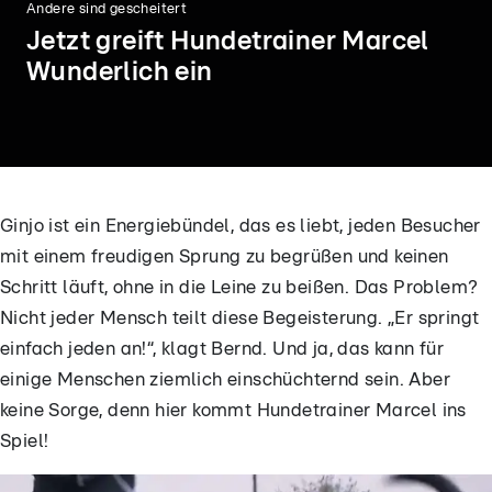
Andere sind gescheitert
Jetzt greift Hundetrainer Marcel
Wunderlich ein
Ginjo ist ein Energiebündel, das es liebt, jeden Besucher
mit einem freudigen Sprung zu begrüßen und keinen
04:31
04:06
Schritt läuft, ohne in die Leine zu beißen. Das Problem?
Nicht jeder Mensch teilt diese Begeisterung. „Er springt
Capper kann sich endlich
Balou und seine Elter
ausruhen
dranbleiben
einfach jeden an!“, klagt Bernd. Und ja, das kann für
einige Menschen ziemlich einschüchternd sein. Aber
keine Sorge, denn hier kommt Hundetrainer Marcel ins
Spiel!