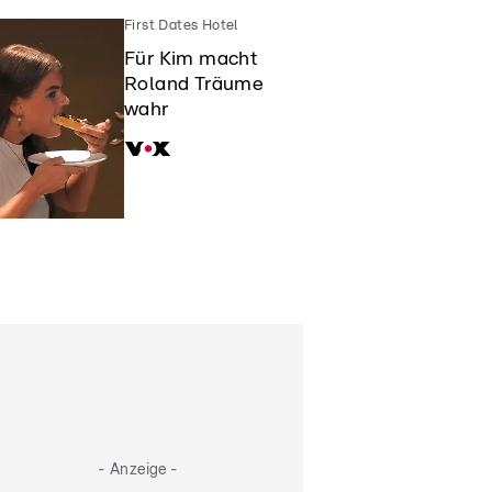
First Dates Hotel
Für Kim macht
Roland Träume
wahr
- Anzeige -