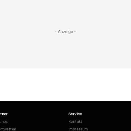
- Anzeige -
tner
Service
inos
Kontakt
rtwetten
Impressum