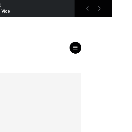
O
RTL up
 Vice
Der Blaulicht Report