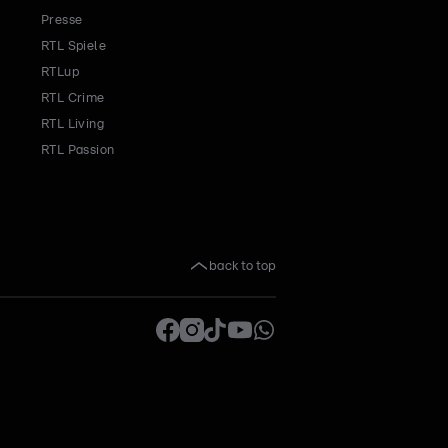
Presse
RTL Spiele
RTLup
RTL Crime
RTL Living
RTL Passion
back to top