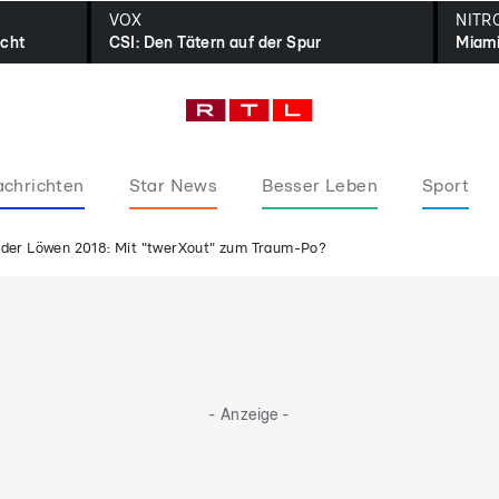
VOX
NITR
icht
CSI: Den Tätern auf der Spur
Miami
chrichten
Star News
Besser Leben
Sport
 der Löwen 2018: Mit "twerXout" zum Traum-Po?
- Anzeige -