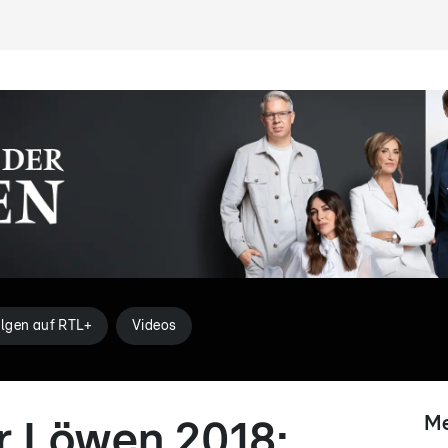
lgen auf RTL+
Videos
Me
r Löwen 2018: