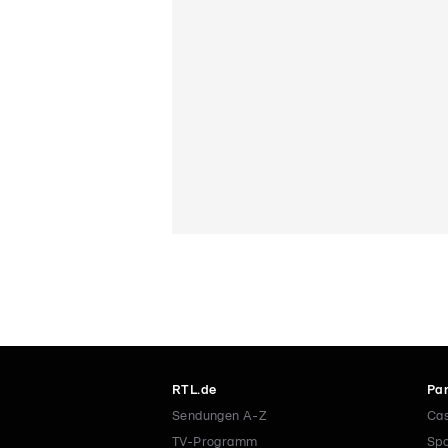
RTL.de
Par
Sendungen A-Z
Cas
TV-Programm
Spo