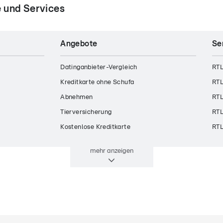
 und Services
Angebote
Se
Datinganbieter-Vergleich
RTL
Kreditkarte ohne Schufa
RTL
Abnehmen
RTL
Tierversicherung
RTL
Kostenlose Kreditkarte
RTL
mehr
anzeigen