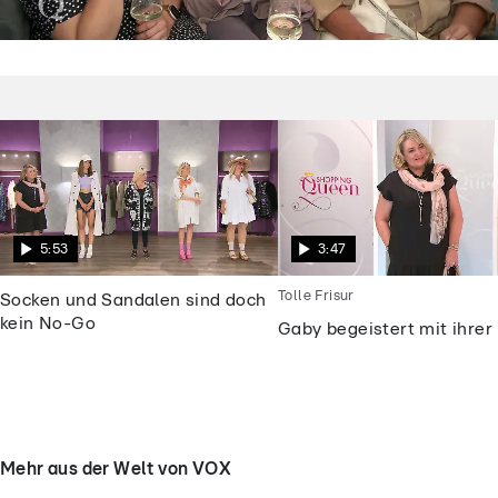
Shopping Queen
Dieses „Shopping Queen“-Motto macht
die Kandidatinnen fassungslos
5:53
3:47
Tolle Frisur
Socken und Sandalen sind doch
kein No-Go
Gaby begeistert mit ihrer 
Mehr aus der Welt von VOX