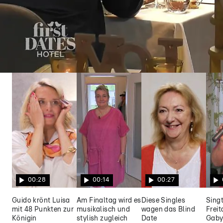
First Dates Hotel
Philipp und Kim müssen mit anderen Date-
Partnern vorlieb nehmen
00:28
00:14
00:27
Guido krönt Luisa
Am Finaltag wird es
Diese Singles
Singt
mit 48 Punkten zur
musikalisch und
wagen das Blind
Frei
Königin
stylish zugleich
Date
Gaby