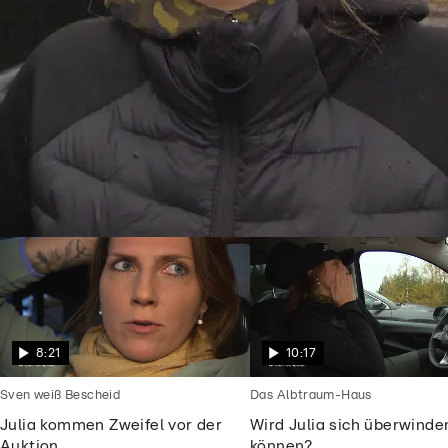
Goodbye Deutschland
Julia will endlich frei sein vom
Alptraummann
8:21
10:17
Sven weiß Bescheid
Das Albtraum-Haus
Julia kommen Zweifel vor der
Wird Julia sich überwinde
Auktion
können?