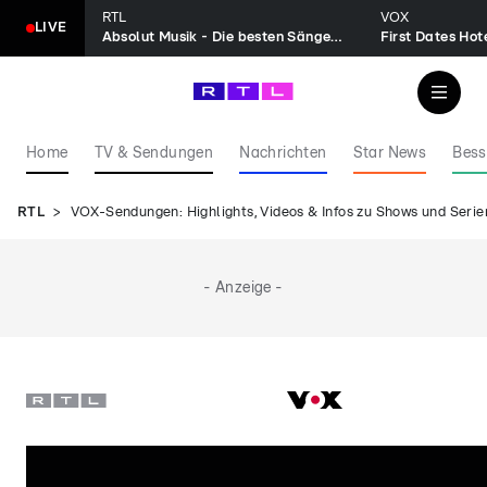
RTL
VOX
LIVE
Absolut Musik - Die besten Sänger aller Zeiten
First Dates Hot
Home
TV & Sendungen
Nachrichten
Star News
Bess
RTL
VOX-Sendungen: Highlights, Videos & Infos zu Shows und Serie
- Anzeige -