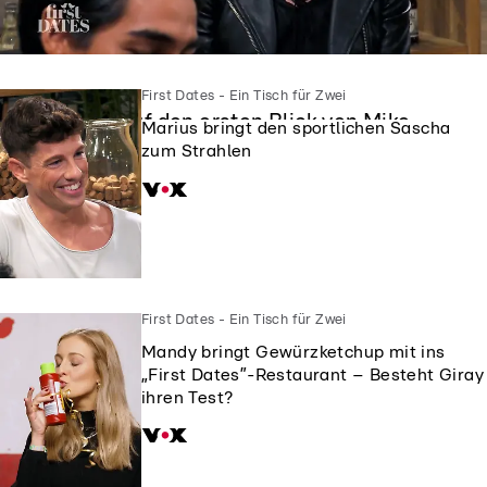
First Dates - Ein Tisch für Zwei
First Dates - Ein Tisch für Zwei
Siggi ist auf den ersten Blick von Mike
Marius bringt den sportlichen Sascha
geflasht
zum Strahlen
First Dates - Ein Tisch für Zwei
Mandy bringt Gewürzketchup mit ins
„First Dates”-Restaurant – Besteht Giray
ihren Test?