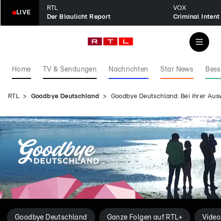
RTL
VOX
LIVE
Der Blaulicht Report
Home
TV & Sendungen
Nachrichten
Star News
Bess
RTL
Goodbye Deutschland
Goodbye Deutschland: Bei ihrer Au
Goodbye Deutschland
Ganze Folgen auf RTL+
Video