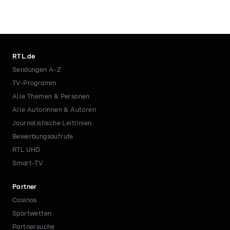
RTL.de
Sendungen A-Z
TV-Programm
Alle Themen & Personen
Alle Autorinnen & Autoren
Journalistische Leitlinien
Bewerbungsaufrufe
RTL UHD
Smart-TV
Partner
Casinos
Sportwetten
Partnersuche