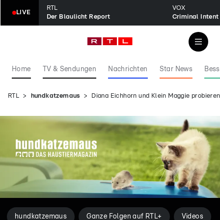
RTL
VOX
LIVE
Der Blaulicht Report
Home
TV & Sendungen
Nachrichten
Star News
Bess
RTL
hundkatzemaus
Diana Eichhorn und Klein Maggie probier
hundkatzemaus
Ganze Folgen auf RTL+
Videos