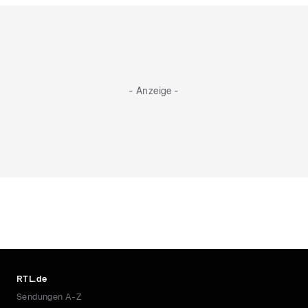
- Anzeige -
RTL.de
Sendungen A-Z