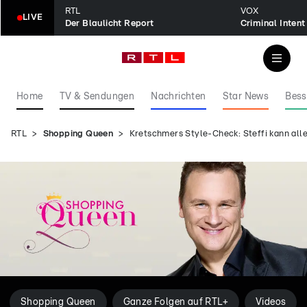
RTL
VOX
LIVE
Der Blaulicht Report
Home
TV & Sendungen
Nachrichten
Star News
Bess
RTL
Shopping Queen
Kretschmers Style-Check: Steffi kann all
Shopping Queen
Ganze Folgen auf RTL+
Videos