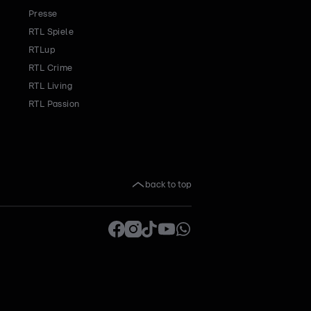
Presse
RTL Spiele
RTLup
RTL Crime
RTL Living
RTL Passion
back to top