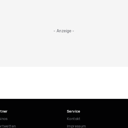
- Anzeige -
tner
Service
inos
Kontakt
rtwetten
Impressum