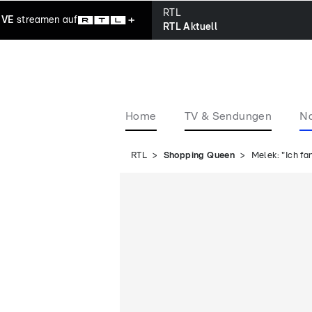
RTL
IVE
streamen
auf
RTL Aktuell
Home
TV & Sendungen
Na
RTL
Shopping Queen
Melek: "Ich fa