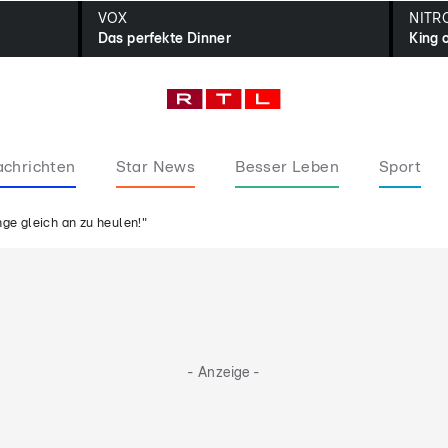
VOX
NITR
Das perfekte Dinner
King 
chrichten
Star News
Besser Leben
Sport
nge gleich an zu heulen!"
- Anzeige -