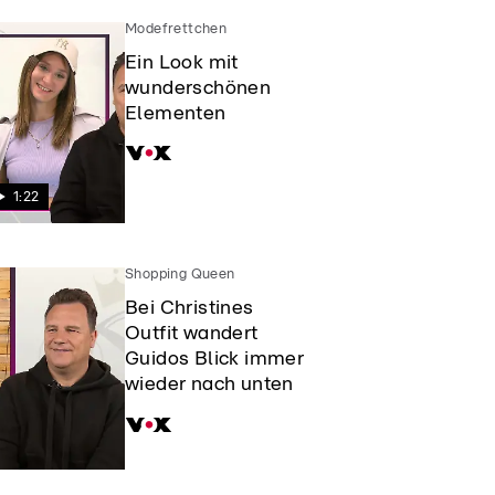
Modefrettchen
Ein Look mit
wunderschönen
Elementen
1:22
Shopping Queen
Bei Christines
Outfit wandert
Guidos Blick immer
wieder nach unten