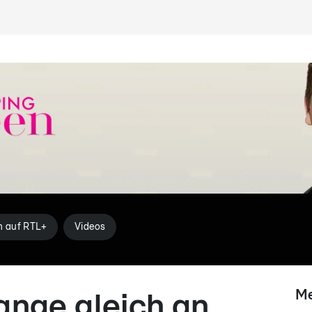
n auf RTL+
Videos
Me
fange gleich an