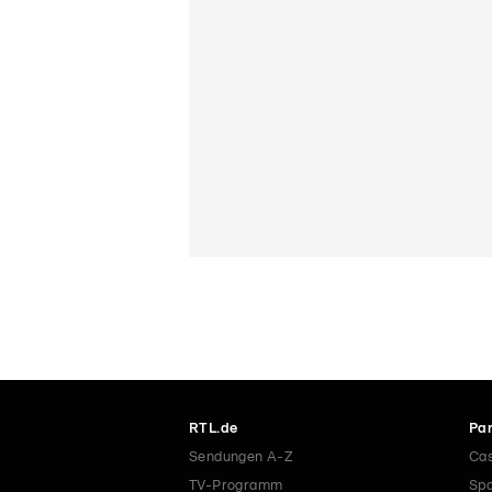
RTL.de
Par
Sendungen A-Z
Cas
TV-Programm
Spo