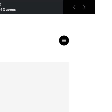
O
RTL up
of Queens
Das Strafgericht