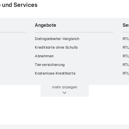
 und Services
Angebote
Se
Datinganbieter-Vergleich
RTL
Kreditkarte ohne Schufa
RTL
Abnehmen
RTL
Tierversicherung
RTL
Kostenlose Kreditkarte
RTL
mehr
anzeigen