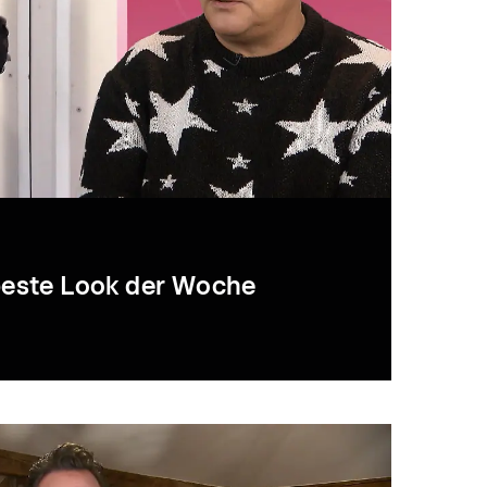
 beste Look der Woche
04:18
01:34
05:20
0
Wie kommt
Marleen im
Guido: "Sieht toll
Guid
es
Marleens Outfit
weißen
aus, die Frau!"
das M