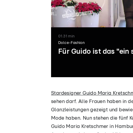
Video
lädt...
01:31 min
Dolce-Fashion
Für Guido ist das "ein
03:47
01:59
Stardesigner Guido Maria Kretsch
Gaby begeistert
Guido ist
sehen darf. Alle Frauen haben in
mit ihrer Frisur
entsetzt von
Glanzleistungen gezeigt und bewies
Gabys Söckche
Mode haben. Nun stehen die fünf 
Guido Maria Kretschmer in Hambur