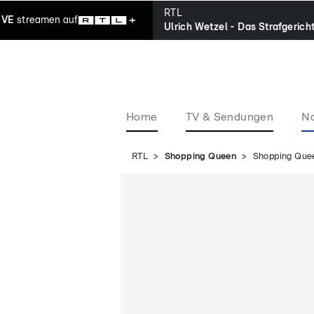
RTL
IVE
streamen
auf
Ulrich Wetzel - Das Strafgerich
Home
TV & Sendungen
Na
RTL
Shopping Queen
Shopping Quee