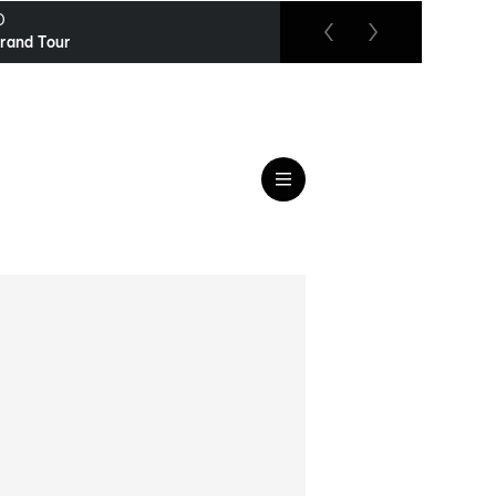
O
RTL up
rand Tour
Quincy