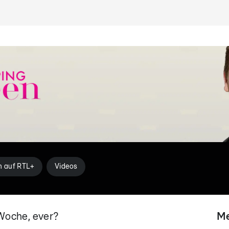
n auf RTL+
Videos
Woche, ever?
Me