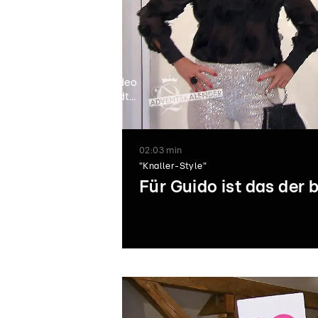
Video
lädt...
02:03 min
"Knaller-Style"
Für Guido ist das der
02:00
01:02
Biankas
Bianka züchtet
androgyner
Langhaar-Colli