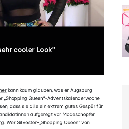
 sehr cooler Look"
01:24
01:22
00:51
0
mer
kann kaum glauben, was er Augsburg
Gaby überzeugt
Ein Look mit
Guido amüsiert
Chris
 der „Shopping Queen“-Adventskalenderwoche
direkt auf den
wunderschönen
sich köstlich
präse
en, dass sie alle ein extrem gutes Gespür für
n
ersten Blick
Elementen
über Christines
schl
Kandidatinnen aufgeregt vor Modeschöpfer
Shorts
Fehl
g. Wer Silvester-„Shopping Queen“ von