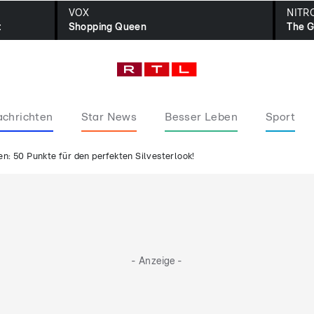
VOX
NITR
t
Shopping Queen
The G
chrichten
Star News
Besser Leben
Sport
n: 50 Punkte für den perfekten Silvesterlook!
- Anzeige -