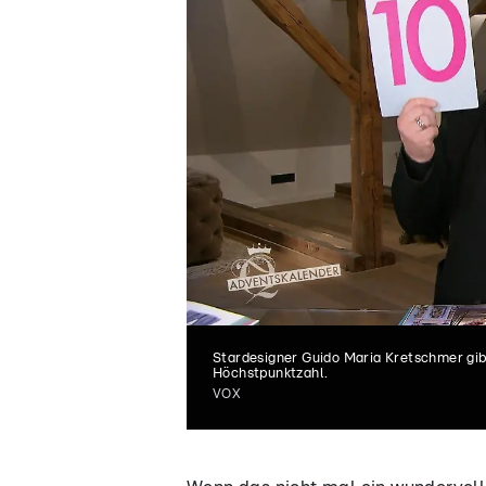
Power-Look
Stardesigner Guido Maria Kretschmer gib
Höchstpunktzahl.
VOX