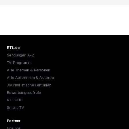
RTL.de
Sendungen A-Z
TV-Programm
Alle Themen & Personen
Alle Autorinnen & Autoren
Journalistische Leitlinien
Bewerbungsaufrufe
RTL UHD
Smart-TV
Partner
Casinos