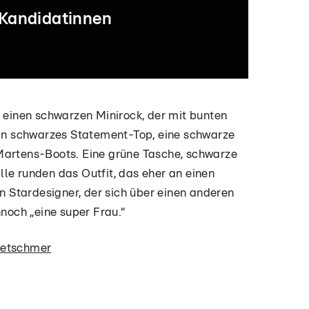
 Kandidatinnen
01:25
00:20
02:44
0
e einen schwarzen Minirock, der mit bunten
ll
Guido verkündet
Magdeburg geht
"Smart
Guid
ein schwarzes Statement-Top, eine schwarze
das Motto in
auf
geschminkt",
Kleid
Martens-Boots. Eine grüne Tasche, schwarze
Magdeburg
Shoppingtour
doch wenig
Schu
le runden das Outfit, das eher an einen
Fokus auf dem
Schuh
en Stardesigner, der sich über einen anderen
nnoch „eine super Frau.“
retschmer