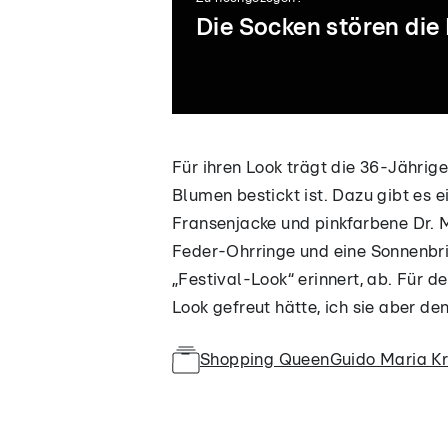
Die Socken stören die
01:34
05:20
Für ihren Look trägt die 36-Jährig
Marleen im
Guido: "Sieht to
Blumen bestickt ist. Dazu gibt es 
weißen
aus, die Frau!"
Fransenjacke und pinkfarbene Dr. 
Sommerkleid
Feder-Ohrringe und eine Sonnenbril
„Festival-Look“ erinnert, ab. Für d
Look gefreut hätte, ich sie aber de
Shopping Queen
Guido Maria K