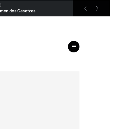
O
RTL up
men des Gesetzes
Das Jugendgericht