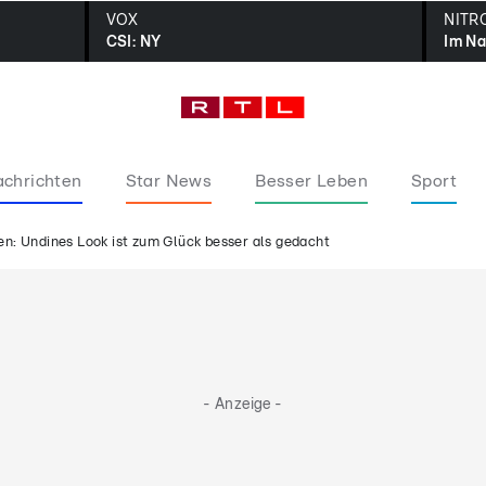
VOX
NITR
CSI: NY
Im Na
chrichten
Star News
Besser Leben
Sport
n: Undines Look ist zum Glück besser als gedacht
- Anzeige -