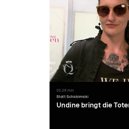
Video
lädt...
02:28 min
Statt Schickimicki
Undine bringt die Tot