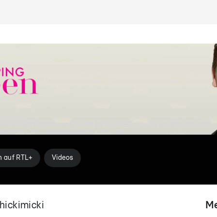
n auf RTL+
Videos
hickimicki
Me