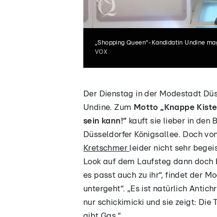
„Shopping Queen“-Kandidatin Undine mag 
VOX
Der Dienstag in der Modestadt Dü
Undine. Zum
Motto „Knappe Kiste!
sein kann!“
kauft sie lieber in den 
Düsseldorfer Königsallee. Doch von
Kretschmer
leider nicht sehr begei
Look auf dem Laufsteg dann doch b
es passt auch zu ihr“, findet der M
untergeht“. „Es ist natürlich Antich
nur schickimicki und sie zeigt: D
gibt Gas.“