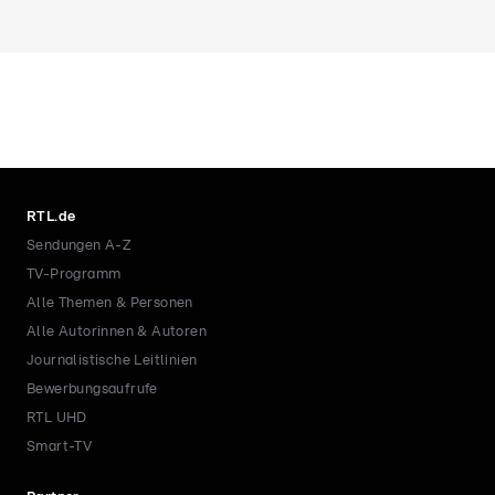
RTL.de
Sendungen A-Z
TV-Programm
Alle Themen & Personen
Alle Autorinnen & Autoren
Journalistische Leitlinien
Bewerbungsaufrufe
RTL UHD
Smart-TV