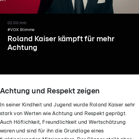
02:00 min
#VOX Stimme
Roland Kaiser kämpft für mehr
Achtung
Achtung und Respekt zeigen
In seiner Kindheit und Jugend wurde Roland Kaiser sehr
02:00
02:00
stark von Werten wie Achtung und Respekt geprägt.
Sarah Bora über häusliche
Dr. Carola Holzner zeig
Auch Höflichkeit, Freundlichkeit und Wertschätzung
Gewalt gegen Frauen
Herzdruckmassage
waren und sind für ihn die Grundlage eines