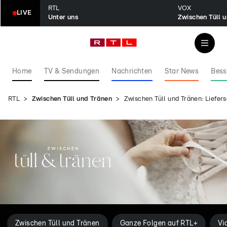
RTL
VOX
LIVE
Unter uns
Zwischen Tüll 
Home
TV & Sendungen
Nachrichten
Star News
Bess
RTL
Zwischen Tüll und Tränen
Zwischen Tüll und Tränen: Liefer
Zwischen Tüll und Tränen
Ganze Folgen auf RTL+
Vi