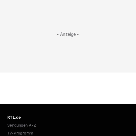
- Anzeige -
RTL.de
Sendungen A-Z
TV-Programm