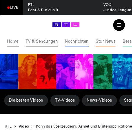
RTL
VOX
LIVE
Fast & Furious 9
Justice League
Home
TV & Sendungen
Nachrichten
Star News
Bess
Die besten Videos
TV-Videos
News-Videos
Sta
RTL
Video
Kann das überzeugen?: Ärmel und Blütenapplikationen