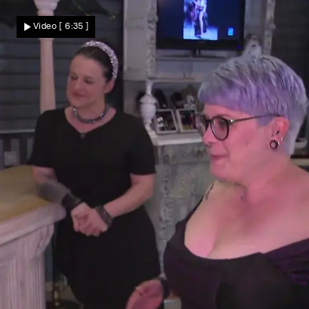
Susi erwartet einfach mehr
Video
[ 6:35 ]