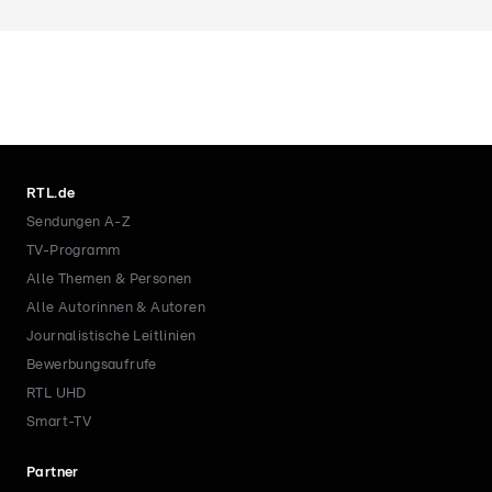
RTL.de
Sendungen A-Z
TV-Programm
Alle Themen & Personen
Alle Autorinnen & Autoren
Journalistische Leitlinien
Bewerbungsaufrufe
RTL UHD
Smart-TV
Partner