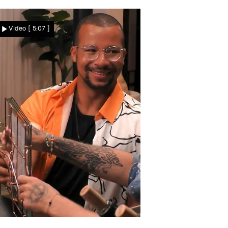
Kein Bad Boy
Ist Philipp zu nett für die
Video
[ 5:07 ]
Damenwelt?