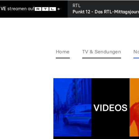
RTL
IVE
streamen
auf
Punkt 12 - Das RTL-Mittagsjour
Home
TV & Sendungen
Na