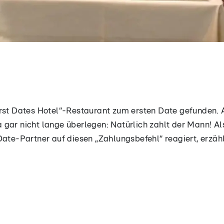
rst Dates Hotel“-Restaurant zum ersten Date gefunden. A
gar nicht lange überlegen: Natürlich zahlt der Mann! Also
Date-Partner auf diesen „Zahlungsbefehl“ reagiert, erzähl
t stellt sich wie immer nach dem romantischen Dinner di
türlich zahlt der Mann. Und zwar immer! Und was sagt „d