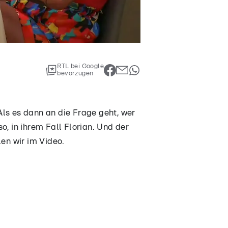
RTL bei Google
bevorzugen
ls es dann an die Frage geht, wer
, in ihrem Fall Florian. Und der
en wir im Video.
e Frage: Wer zahlt? Für Anna ist
er Mann" dazu?