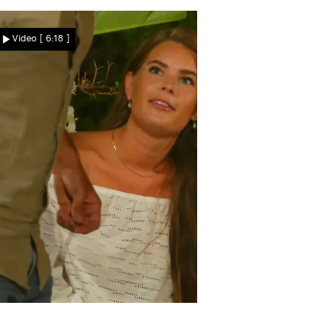
Video
[ 6:18 ]