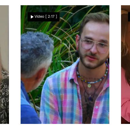
Wer passt besser?
E
David oder Andreas? Sina
Video
[ 2:17 ]
ist im Zwiespalt