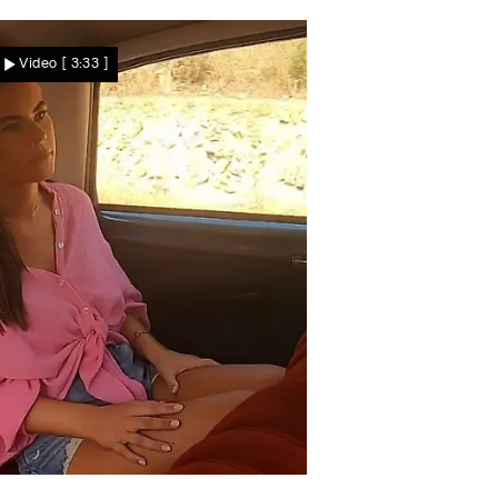
rstes Blind Date
Funkt es zwischen Darren
Video
[ 3:33 ]
und Daniel?