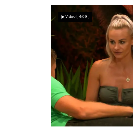
Keine Funken
Es hat nur freundschaftlic
Video
[ 4:09 ]
gevibed