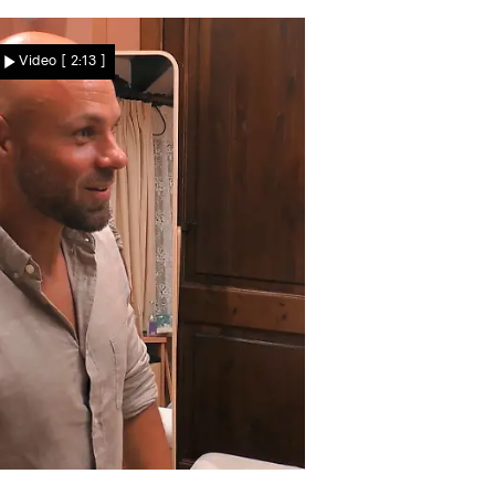
Sehr ansehnlich"
Philipp haut Kim völlig um
Video
[ 2:13 ]