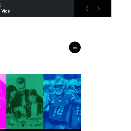
O
RTL up
 Vice
Das Familiengericht