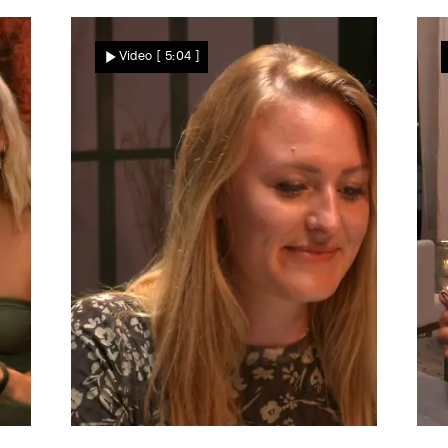
Roland veräppelt Team
h
Zitronenmuffin oder doch
Video
[ 5:04 ]
was anderes?