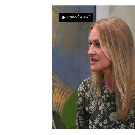
Bekundung am Pool
Erwidert Linda die Gefühle
Video
[ 4:46 ]
von Max?