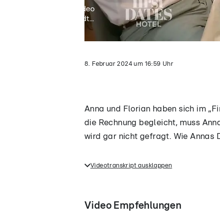
Video
lädt...
8. Februar 2024
um
16:59
Uhr
Anna und Florian haben sich im „Fi
die Rechnung begleicht, muss Anna 
wird gar nicht gefragt. Wie Annas 
Videotranskript ausklappen
Im „First Dates Hotel"-Restauran
der Fall grundsätzlich klar: Na
Video Empfehlungen