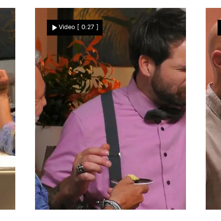
Er hat sich verknallt
"
n
Max schreibt romantischen
Video
[ 0:27 ]
Brief an Linda