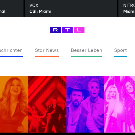
VOX
NITR
nal
CSI: Miami
Miami
chrichten
Star News
Besser Leben
Sport