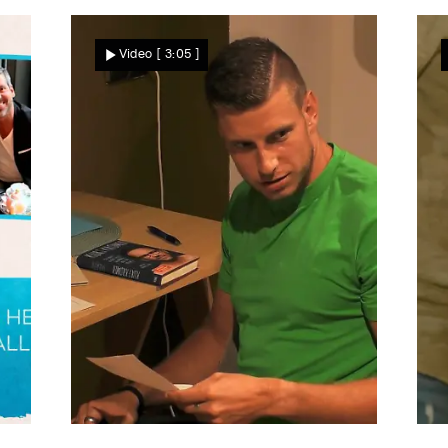
Video
[ 3:05 ]