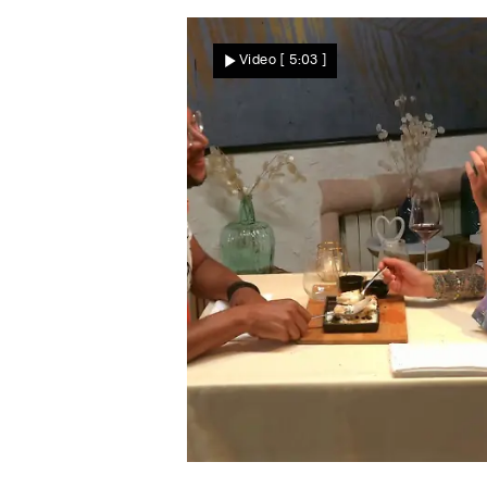
Regelmäßiger Kontakt
Es geht weiter bei Scharle
Video
[ 5:03 ]
und Martin