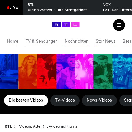
RTL
VOX
LIVE
Ulrich Wetzel - Das Strafgericht
CSI: Den Tätern
Home
TV & Sendungen
Nachrichten
Star News
Bess
Die besten Videos
TV-Videos
News-Videos
Sta
RTL
Videos: Alle RTL-Videohighlights