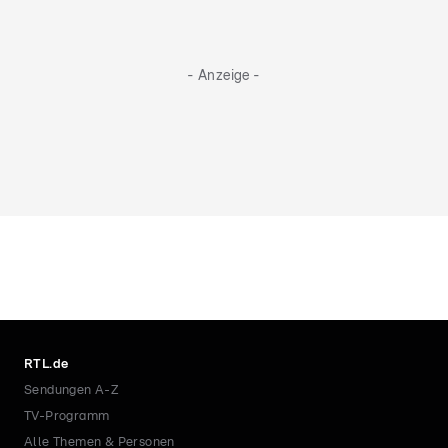
- Anzeige -
RTL.de
Sendungen A-Z
TV-Programm
Alle Themen & Personen