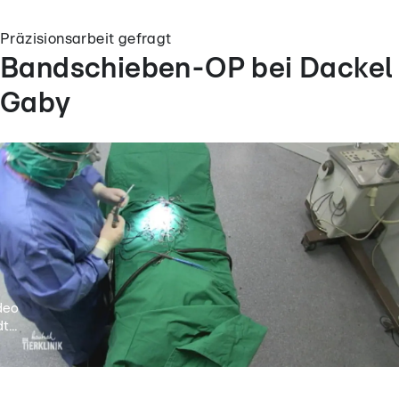
Präzisionsarbeit gefragt
Bandschieben-OP bei Dackel
Gaby
deo
t...