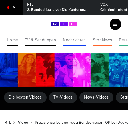
RTL
VOX
LIVE
2. Bundesliga Live: Die Konferenz
Home
TV & Sendungen
Nachrichten
Star News
Bess
Die besten Videos
TV-Videos
News-Videos
Sta
RTL
Video
Präzisionsarbeit gefragt: Bandschieben-OP bei Dack