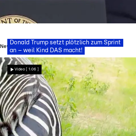
Wo will der US-Präsident denn hin?
Donald Trump setzt plötzlich zum Sprint
News - Videos
an – weil Kind DAS macht!
Nachrichten
Video
[ 1:06 ]