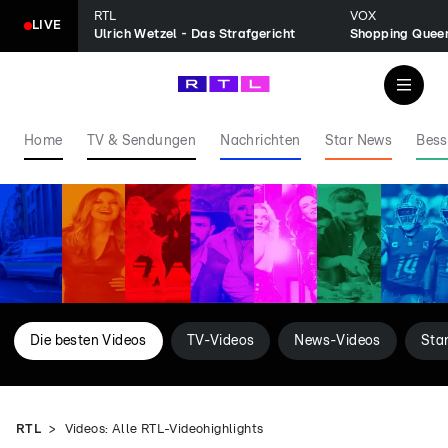
RTL
VOX
LIVE
Ulrich Wetzel - Das Strafgericht
Shopping Quee
Home
TV & Sendungen
Nachrichten
Star News
Bess
Die besten Videos
TV-Videos
News-Videos
Sta
RTL
Videos: Alle RTL-Videohighlights