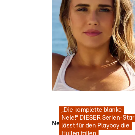
Nachrichten
Heißes Strand-Shooting in Kapstadt
„Die komplette blanke
Nele!“ DIESER Serien-Star
News - Videos
lässt für den Playboy die
Hüllen fallen