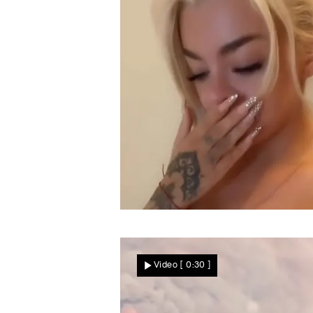
Besser Leben
„Schock des Lebens!“
Nach Stalker-Drama! Katj
Video
[ 0:30 ]
Krasavice erlebt nächsten
Penthouse-Albtraum