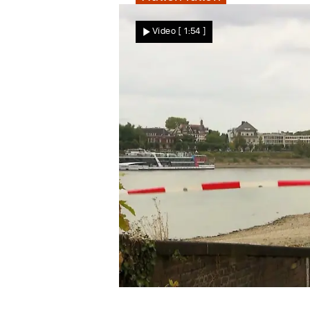
Star News
Video
[ 1:54 ]
Niedrigwasser im Rhein!