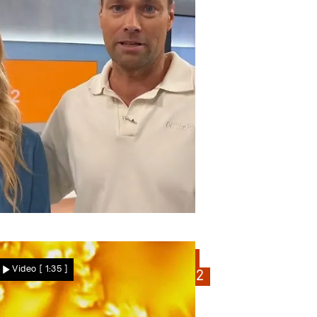
Nachrichten
Das sagen Angela Finger-Erben und Daniel Fischer
Weltkriegsbombe in Köln! RTL
Video
[ 1:35 ]
wird evakuiert: Sendet Punkt 12
trotzdem?