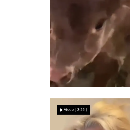
Bauer bekommt verlockende Angebote
Sensationsgeburt im Stall!
Video
[ 2:35 ]
Bei diesem Kalb muss ma
DREIMAL hinschauen