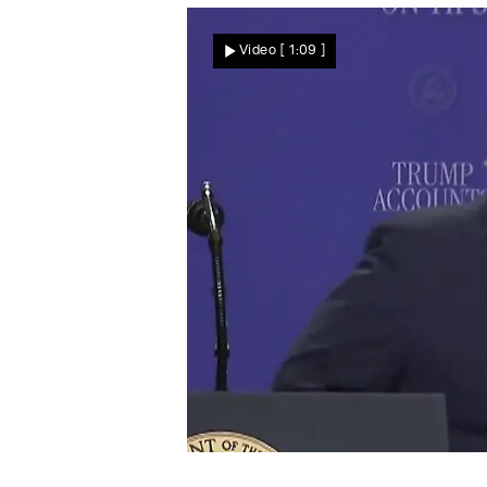
Wird jetzt nach weiteren
Video
[ 1:09 ]
Bomben gesucht?
Nachrichten
Wo will der US-Präsident denn hin?