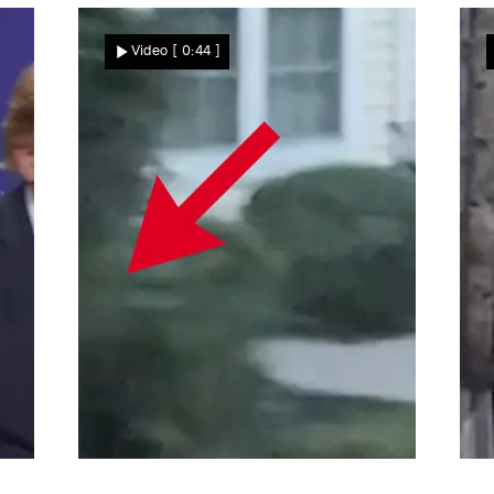
Mehrere Extremereignisse
Video
[ 0:44 ]
lösen Katastrophe aus!
Menschen fliehen vor
gewaltiger Sturzflut
Nachrichten
Autofahrer entdecken Raubtier zufällig
R