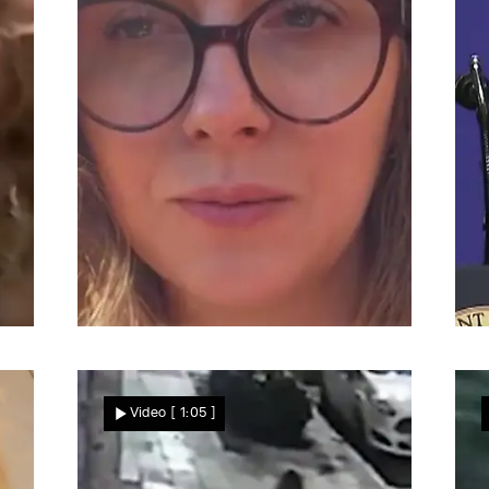
„Es tut einfach nur weh!”
W
„Bauer sucht Frau"-Star
Video
[ 1:05 ]
n
Anna Heiser kämpft mit den
Tränen – wegen DIESER
Erinnerung!