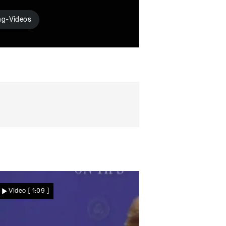
ng-Videos
Video
[ 1:09 ]