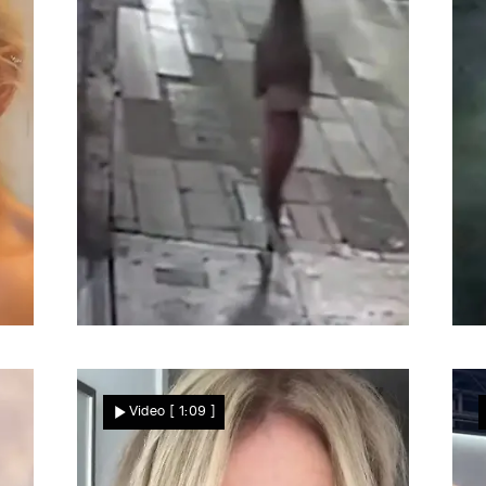
Star News
Rätselhafte Szenen mitten in der Nacht
A
a
Influencerin flüchtet
Video
[ 1:09 ]
halbnackt über Straße –
jetzt wird gegen Politiker
ermittelt!