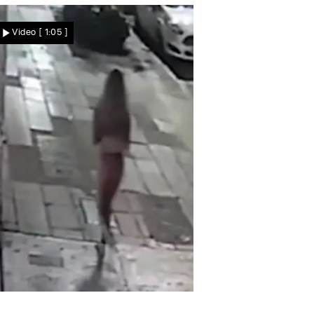
Feuervulkan bricht neben
Video
[ 1:05 ]
Stadt aus – tausende
Menschen müssen sich
retten!
Nachrichten
ätselhafte Szenen mitten in der Nacht