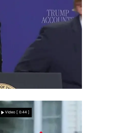
o will der US-Präsident denn hin?
Donald Trump setzt
Video
[ 0:44 ]
plötzlich zum Sprint an –
weil Kind DAS macht!