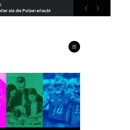
O
RTL up
ller als die Polizei erlaubt
Das Familiengericht