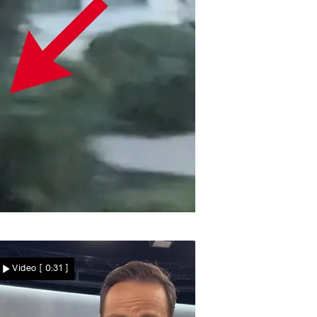
Nachrichten
utofahrer entdecken Raubtier zufällig
Schock im Wohngebiet! Bär
Video
[ 0:31 ]
schleicht umher – Mann
sitzt nichtsahnend vor der
Tür