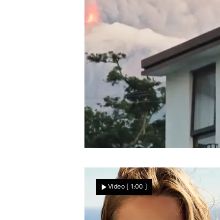
Star News
Gefahr ist noch nicht gebannt
Feuervulkan bricht neben
Video
[ 1:00 ]
Stadt aus – tausende
Menschen müssen sich
retten!