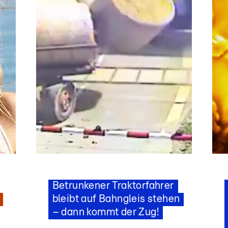
Star News
Plötzlich fliegen die Heuballen
Betrunkener Traktorfahrer
bleibt auf Bahngleis stehen
– dann kommt der Zug!