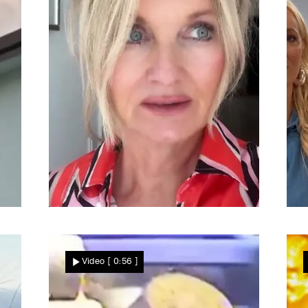
Nachrichten
RTL-Moderatorin erlebt „Wahnsinn"
Direkt vor Frauke Ludowigs
Video
[ 0:56 ]
Augen! Mann fast von Baum
erschlagen