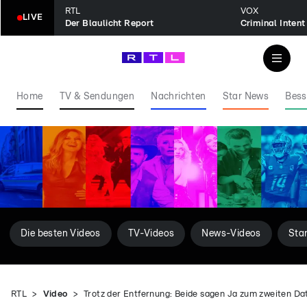
RTL
VOX
LIVE
Der Blaulicht Report
Home
TV & Sendungen
Nachrichten
Star News
Bess
Die besten Videos
TV-Videos
News-Videos
Sta
RTL
Video
Trotz der Entfernung: Beide sagen Ja zum zweiten Da