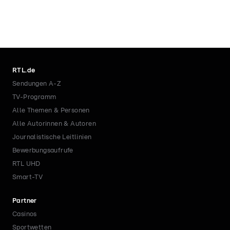
RTL.de
Sendungen A-Z
TV-Programm
Alle Themen & Personen
Alle Autorinnen & Autoren
Journalistische Leitlinien
Bewerbungsaufrufe
RTL UHD
Smart-TV
Partner
Casinos
Sportwetten