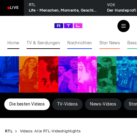
RTL
VOX
LIVE
Life - Menschen, Momente, Geschichten
Der Hundeprofi
Home
TV & Sendungen
Nachrichten
Star News
Bess
Die besten Videos
TV-Videos
News-Videos
Sta
RTL
Videos: Alle RTL-Videohighlights