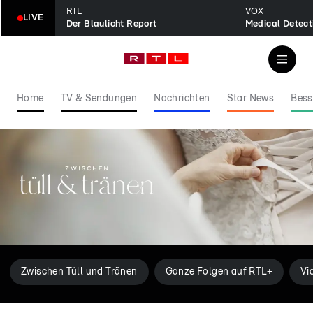
RTL
VOX
LIVE
Der Blaulicht Report
Home
TV & Sendungen
Nachrichten
Star News
Bess
Zwischen Tüll und Tränen
Ganze Folgen auf RTL+
Vi