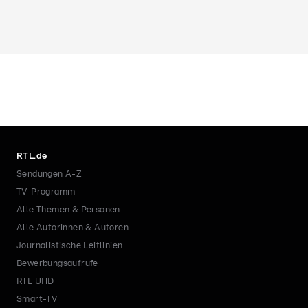
RTL.de
Sendungen A-Z
TV-Programm
Alle Themen & Personen
Alle Autorinnen & Autoren
Journalistische Leitlinien
Bewerbungsaufrufe
RTL UHD
Smart-TV