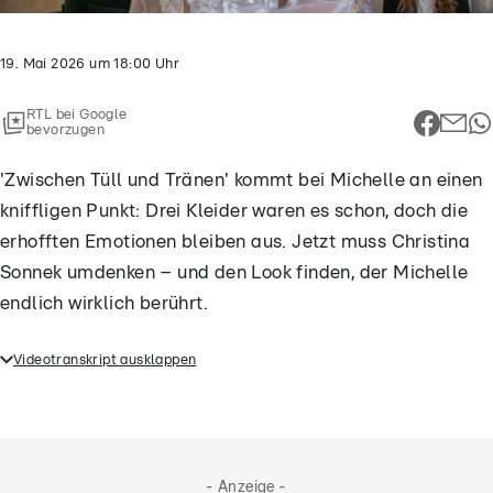
19. Mai 2026
um
18:00
Uhr
RTL bei Google
bevorzugen
'Zwischen Tüll und Tränen' kommt bei Michelle an einen
kniffligen Punkt: Drei Kleider waren es schon, doch die
erhofften Emotionen bleiben aus. Jetzt muss Christina
Sonnek umdenken – und den Look finden, der Michelle
endlich wirklich berührt.
Videotranskript ausklappen
'Zwischen Tüll und Tränen' kommt bei Michelle an
einen kniffligen Punkt: Drei Kleider waren es schon,
doch die erhofften Emotionen bleiben aus. Jetzt
muss Christina Sonnek umdenken – und den Look
- Anzeige -
finden, der Michelle endlich wirklich berührt.