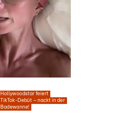
Nachrichten
scarpreisträgerin in neuer Rolle
Hollywoodstar feiert
TikTok-Debüt – nackt in der
Badewanne!