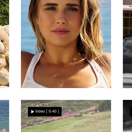
Heißes Strand-Shooting in Kapstadt
D
„Die komplette blanke
Video
[ 0:40 ]
Nele!“ DIESER Serien-Star
s
lässt für den Playboy die
Hüllen fallen