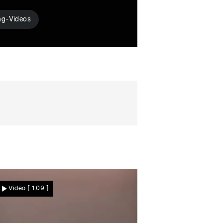
ng-Videos
Video
[ 1:09 ]