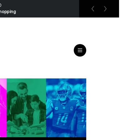
O
RTL up
hopping