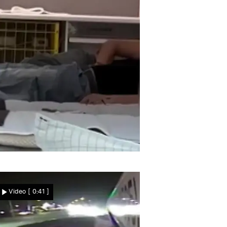
as ist (noch) nicht euer Bett
Fummel-Spielchen bei
Video
[ 0:41 ]
IKEA! Pärchen macht
intensiven Matratzentest –
vor allen Kunden