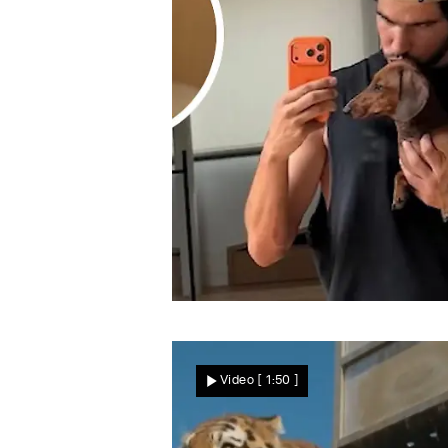
Nachrichten
Neue Frisur für Tennis-Ass
Krasse Typveränderung be
Video
[ 1:50 ]
Weltstar – Fans flippen
aus!