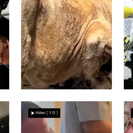
Nachrichten
Vor den Augen der Tierpark-Besucher
G
i
Kurz nach der Geburt!
Video
[ 1:12 ]
Tigerbaby rollt ins
Löwengehege –
Raubkatzen reagieren SO