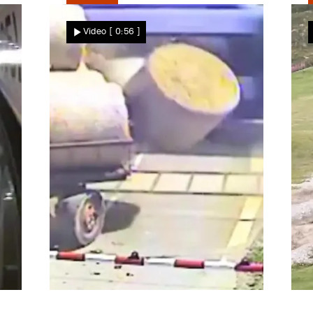
Star News
Video
[ 0:56 ]
Plötzlich fliegen die Heuballen
Z