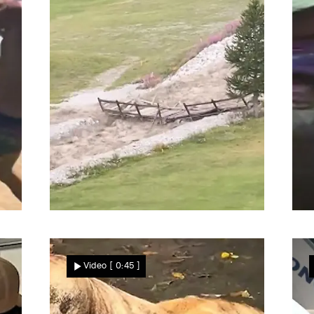
Star News
Zerstörerisches Unwetter in Urlaubsregion
U
Naturgewalt am
Video
[ 0:45 ]
Matterhorn! Sturzflut reißt
Brücke mit