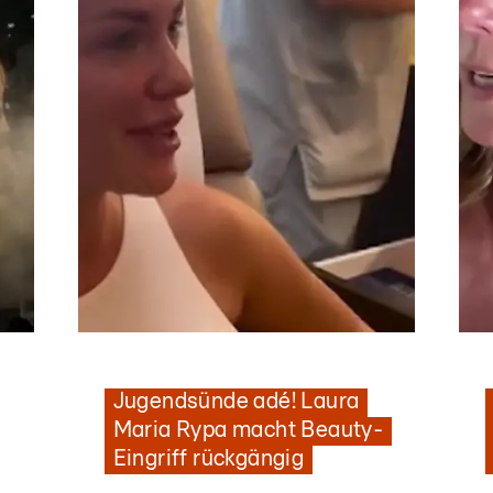
Nachrichten
„Viel dünner geworden"
O
Jugendsünde adé! Laura
Maria Rypa macht Beauty-
Eingriff rückgängig