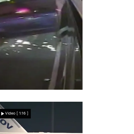
Nachrichten
ngebremst in die Seite
Autofahrerin will
Video
[ 1:16 ]
ausweichen – und fliegt in
einen Linienbus!