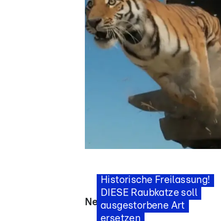
Star News
Rettung durch Tigerdame?
Historische Freilassung!
DIESE Raubkatze soll
News - Videos
ausgestorbene Art
ersetzen