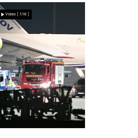
Naturgewalt am
Video
[ 1:16 ]
Matterhorn! Sturzflut reißt
Brücke mit
Nachrichten
roßeinsatz in der Nacht