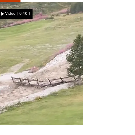
Star News
Video
[ 0:40 ]
erstörerisches Unwetter in Urlaubsregion