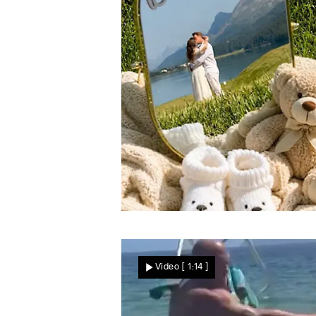
Kurz nach der Traumhochzeit
Baby-News bei den
Video
[ 1:14 ]
Schumachers! SIE freuen
sich auf süßen Nachwuch