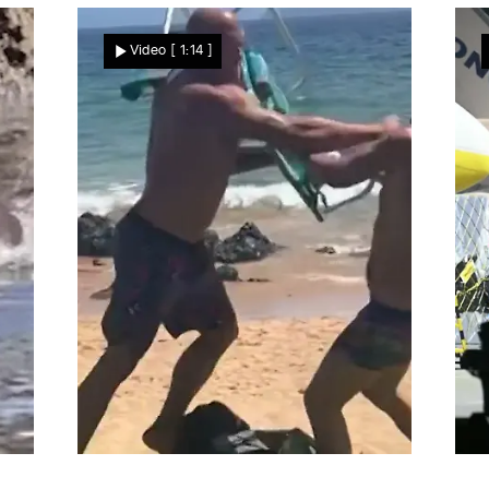
Betrunkener Traktorfahrer
Video
[ 1:14 ]
bleibt auf Bahngleis stehen
– dann kommt der Zug!
Nachrichten
Kurz vor der Wahl auf Hawaii
G