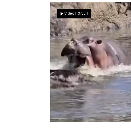
Autofahrerin will
Video
[ 0:35 ]
ausweichen – und fliegt in
einen Linienbus!
Nachrichten
Todeskampf vor Safari-Gruppe