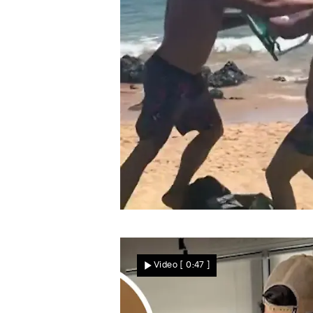
Star News
Kurz vor der Wahl auf Hawaii
Politiker attackiert
Video
[ 0:47 ]
Strandbesucher – mit
einem Liegestuhl!