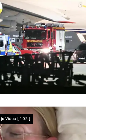
Nachrichten
roßeinsatz in der Nacht
Sprengstoff-Drohne am
Video
[ 1:03 ]
Flughafen Leipzig entdeckt
– dann kollidiert DHL-Jet
mit Flugobjekt!