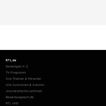
RTL.de
Sendungen A-Z
TV-Programm
Alle Themen & Personen
Alle Autorinnen & Autoren
Journalistische Leitlinien
Bewerbungsaufrufe
RTL UHD