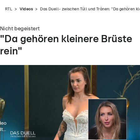
RTL
Videos
Das Duell- zwischen Tüll und Tränen: "Da gehören kl
Nicht begeistert
"Da gehören kleinere Brüste
rein"
deo
t...