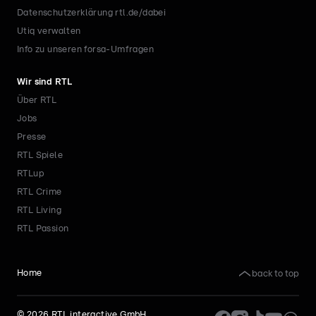
Datenschutzerklärung rtl.de/dabei
Utiq verwalten
Info zu unseren forsa-Umfragen
Wir sind RTL
Über RTL
Jobs
Presse
RTL Spiele
RTLup
RTL Crime
RTL Living
RTL Passion
back to top
Home
©
2026
RTL interactive GmbH