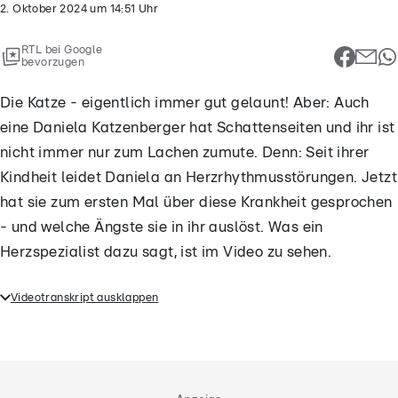
2. Oktober 2024
um
14:51
Uhr
RTL bei Google
bevorzugen
Die Katze - eigentlich immer gut gelaunt! Aber: Auch
eine Daniela Katzenberger hat Schattenseiten und ihr ist
nicht immer nur zum Lachen zumute. Denn: Seit ihrer
Kindheit leidet Daniela an Herzrhythmusstörungen. Jetzt
hat sie zum ersten Mal über diese Krankheit gesprochen
- und welche Ängste sie in ihr auslöst. Was ein
Herzspezialist dazu sagt, ist im Video zu sehen.
Videotranskript ausklappen
Im Gespräch mit Doc Caro öffnet sich TV-Star
Daniela Katzenberger – und gibt ganz private
Einblicke in ihr Leben mit Herzrhythmusstörungen.
OT Katzenberger 17:02:10:07-17:02:20:21 „Ich hab das