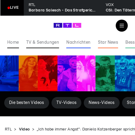
RTL
VOX
LIVE
Barbara Salesch - Das Strafgericht
CSI: Den Tätern
Home
TV & Sendungen
Nachrichten
Star News
Bess
Die besten Videos
TV-Videos
News-Videos
Sta
RTL
Video
„Ich habe immer Angst”: Daniela Katzenberger sprich