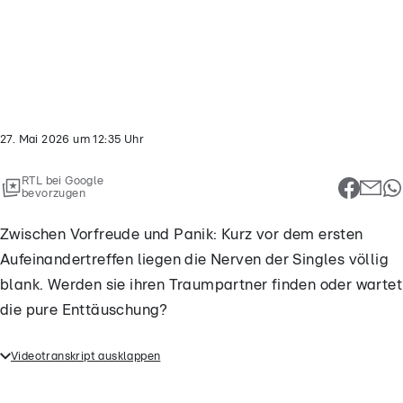
deo
t...
27. Mai 2026
um
12:35
Uhr
RTL bei Google
bevorzugen
Zwischen Vorfreude und Panik: Kurz vor dem ersten
Aufeinandertreffen liegen die Nerven der Singles völlig
blank. Werden sie ihren Traumpartner finden oder wartet
die pure Enttäuschung?
Videotranskript ausklappen
Zwischen Vorfreude und Panik: Kurz vor dem ersten
Aufeinandertreffen liegen die Nerven der Singles