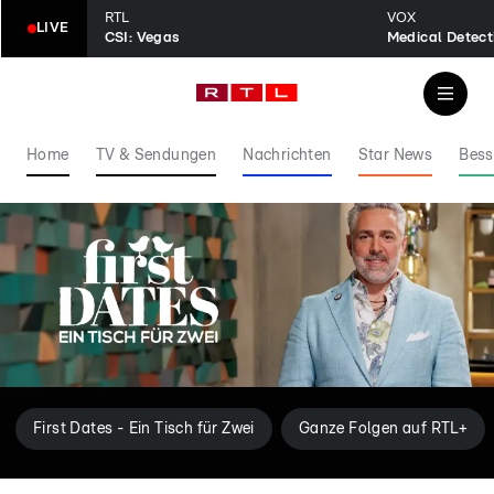
RTL
VOX
LIVE
CSI: Vegas
Home
TV & Sendungen
Nachrichten
Star News
Bess
First Dates - Ein Tisch für Zwei
Ganze Folgen auf RTL+