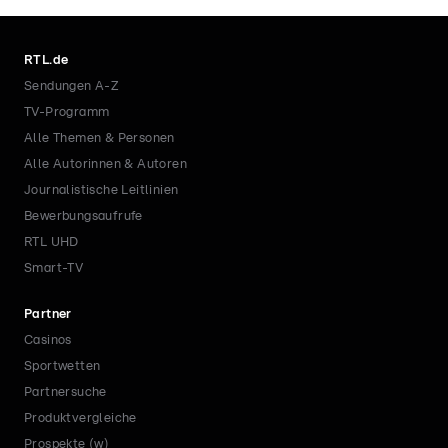
RTL.de
Sendungen A-Z
TV-Programm
Alle Themen & Personen
Alle Autorinnen & Autoren
Journalistische Leitlinien
Bewerbungsaufrufe
RTL UHD
Smart-TV
Partner
Casinos
Sportwetten
Partnersuche
Produktvergleiche
Prospekte (w)