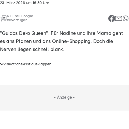
23. März 2026
um
16:30
Uhr
RTL bei Google
bevorzugen
"Guidos Deko Queen": Für Nadine und ihre Mama geht
es ans Planen und ans Online-Shopping. Doch die
Nerven liegen schnell blank.
Videotranskript ausklappen
"Guidos Deko Queen": Für Nadine und ihre Mama
geht es ans Planen und ans Online-Shopping. Doch
die Nerven liegen schnell blank.
- Anzeige -