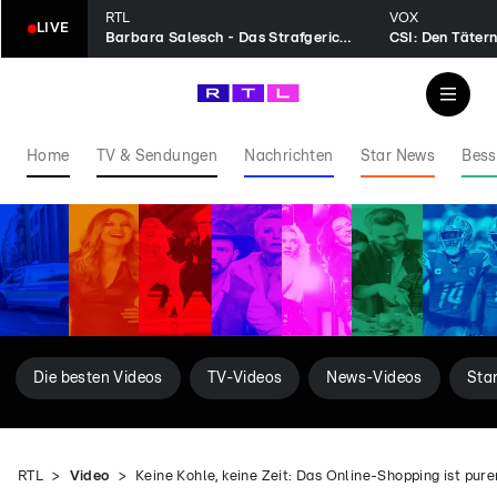
RTL
VOX
LIVE
Barbara Salesch - Das Strafgericht
CSI: Den Tätern
Home
TV & Sendungen
Nachrichten
Star News
Bess
Die besten Videos
TV-Videos
News-Videos
Sta
RTL
Video
Keine Kohle, keine Zeit: Das Online-Shopping ist pure