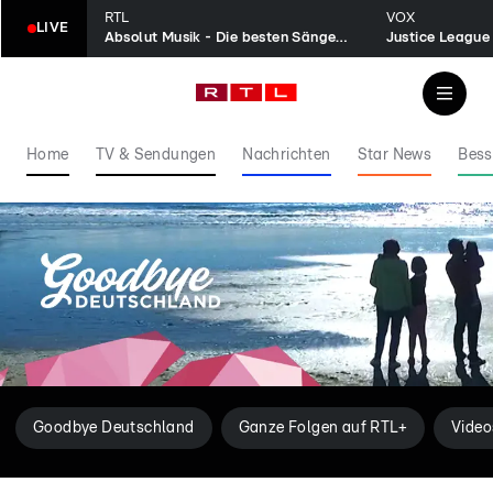
RTL
VOX
LIVE
Absolut Musik - Die besten Sänger aller Zeiten
Justice League
Home
TV & Sendungen
Nachrichten
Star News
Bess
Goodbye Deutschland
Ganze Folgen auf RTL+
Video