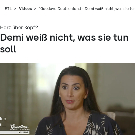
RTL
Videos
"Goodbye Deutschland": Demi weiß nicht, was sie tun
Herz über Kopf?
Demi weiß nicht, was sie tun
soll
deo
t...