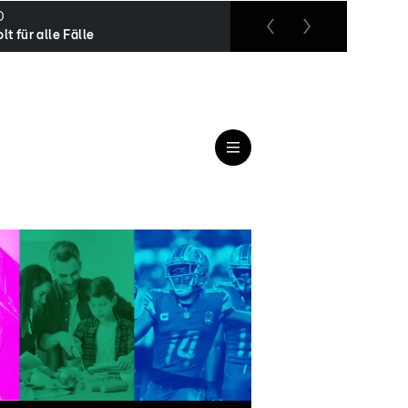
O
RTL up
lt für alle Fälle
Das Jugendgericht