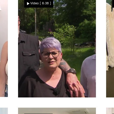
Video
[ 6:38 ]
Hochzeits-Outfits
"Schwarze Seelen"
F
n
Claudia und Roland suchen