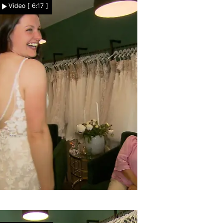
Video
[ 6:17 ]
perfekten Look?
raut Christina
Endlich ein Kleid mit Wow-