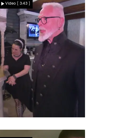
Video
[ 3:43 ]
Verenas Favorit muss
warten
Gothic-Hochzeit
Findet auch Roland seinen