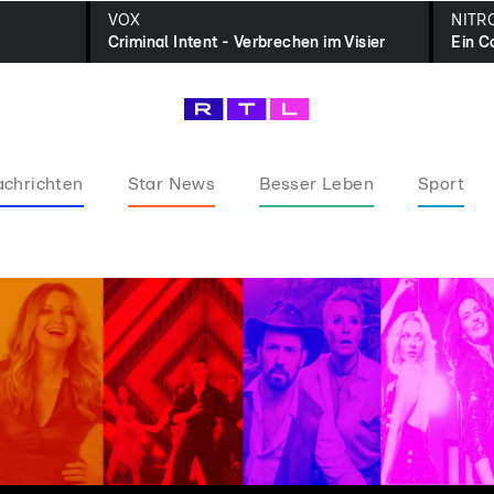
VOX
NITR
Criminal Intent - Verbrechen im Visier
Ein Co
chrichten
Star News
Besser Leben
Sport