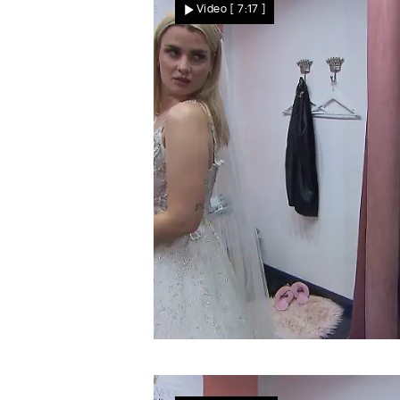
Video
[ 7:17 ]
Too much ist gewünscht
Mehr Tüll und Glitzer für