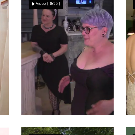
Video
[ 6:35 ]
Kleid eingeschossen
Claudia und Roland
B
Perfekt abgestimmte