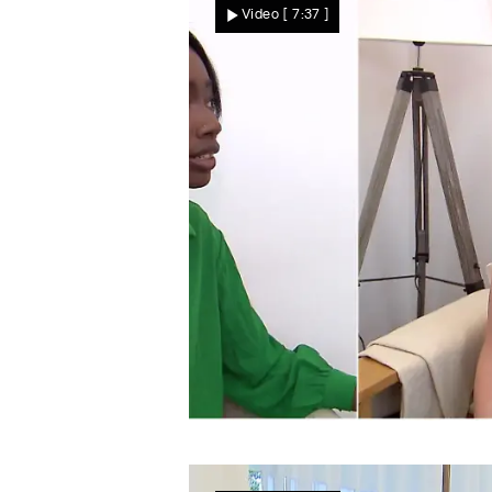
Video
[ 7:37 ]
mehr
Das längste Kleiderbriefing
Melanie Mohamed klingel