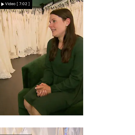
Video
[ 7:02 ]
Effekt!
it'n'Flare
Steht Christina überhaupt