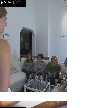
Video
[ 7:23 ]
Lena macht es spannend
Anprobe beginnt, doch