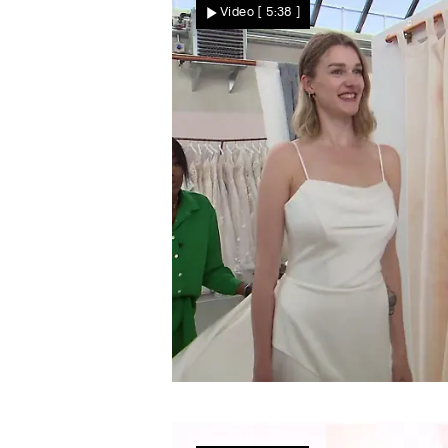
Video
[ 5:38 ]
ausgefallen - oder doch
nicht?
Zu normal
Susi erwartet einfach