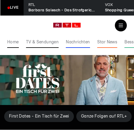
RTL
VOX
LIVE
Barbara Salesch - Das Strafgericht
Shopping Quee
Home
TV & Sendungen
Nachrichten
Star News
Bess
First Dates - Ein Tisch für Zwei
Ganze Folgen auf RTL+