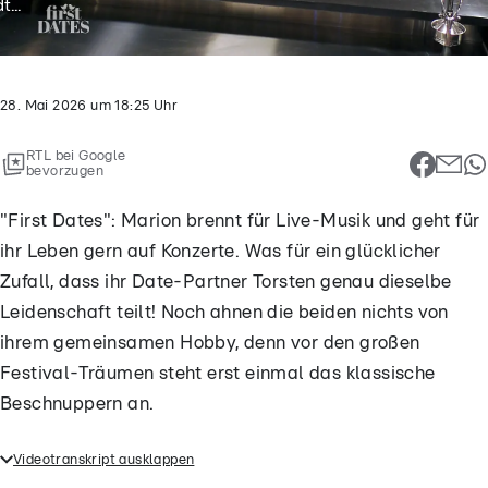
t...
28. Mai 2026
um
18:25
Uhr
RTL bei Google
bevorzugen
"First Dates": Marion brennt für Live-Musik und geht für
ihr Leben gern auf Konzerte. Was für ein glücklicher
Zufall, dass ihr Date-Partner Torsten genau dieselbe
Leidenschaft teilt! Noch ahnen die beiden nichts von
ihrem gemeinsamen Hobby, denn vor den großen
Festival-Träumen steht erst einmal das klassische
Beschnuppern an.
Videotranskript ausklappen
"First Dates": Marion brennt für Live-Musik und geht