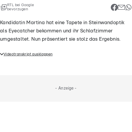
RTL bei Google
bevorzugen
Kandidatin Martina hat eine Tapete in Steinwandoptik
als Eyecatcher bekommen und ihr Schlafzimmer
umgestaltet. Nun präsentiert sie stolz das Ergebnis.
Videotranskript ausklappen
Kandidatin Martina hat eine Tapete in
Steinwandoptik als Eyecatcher bekommen und ihr
Schlafzimmer umgestaltet. Nun präsentiert sie stolz
das Ergebnis.
- Anzeige -