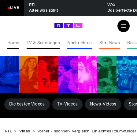
RTL
VOX
LIVE
Alles was zählt
Das perfekte D
Home
TV & Sendungen
Nachrichten
Star News
Bess
Die besten Videos
TV-Videos
News-Videos
Sta
RTL
Video
Vorher - nachher- Vergleich: Ein echtes Raumwunder