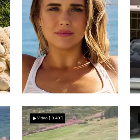
Heißes Strand-Shooting in Kapstadt
D
„Die komplette blanke
Video
[ 0:40 ]
Nele!“ DIESER Serien-Star
s
lässt für den Playboy die
Hüllen fallen