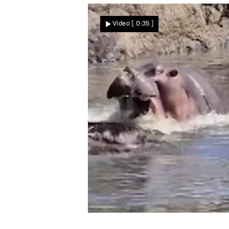
Autofahrerin will
Video
[ 0:35 ]
ausweichen – und fliegt in
einen Linienbus!
Nachrichten
Todeskampf vor Safari-Gruppe