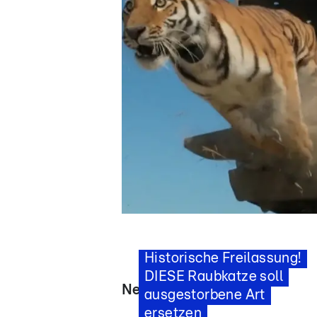
Star News
Rettung durch Tigerdame?
Historische Freilassung!
DIESE Raubkatze soll
News - Videos
ausgestorbene Art
ersetzen