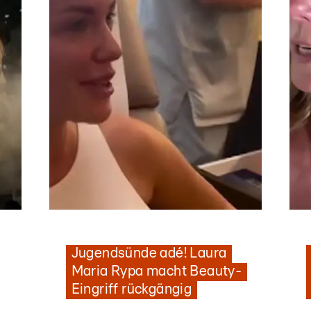
Nachrichten
„Viel dünner geworden"
O
Jugendsünde adé! Laura
Maria Rypa macht Beauty-
Eingriff rückgängig