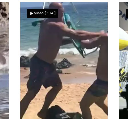
Betrunkener Traktorfahrer
Video
[ 1:14 ]
bleibt auf Bahngleis stehen
– dann kommt der Zug!
Nachrichten
Kurz vor der Wahl auf Hawaii
G