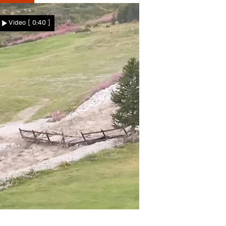
Star News
Video
[ 0:40 ]
erstörerisches Unwetter in Urlaubsregion