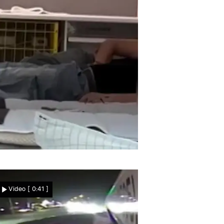
as ist (noch) nicht euer Bett
Fummel-Spielchen bei
Video
[ 0:41 ]
IKEA! Pärchen macht
intensiven Matratzentest –
vor allen Kunden