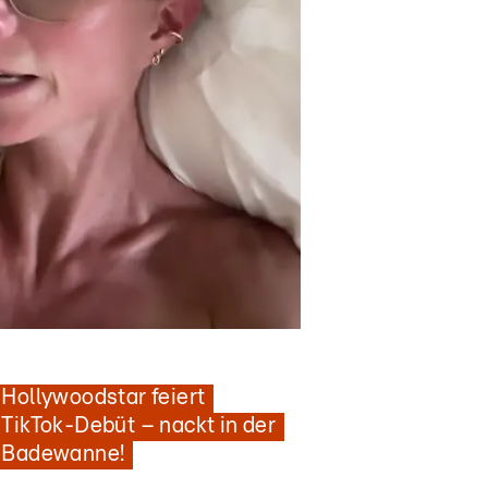
Nachrichten
scarpreisträgerin in neuer Rolle
Hollywoodstar feiert
TikTok-Debüt – nackt in der
Badewanne!