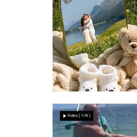
Kurz nach der Traumhochzeit
Baby-News bei den
Video
[ 1:14 ]
Schumachers! SIE freuen
sich auf süßen Nachwuch