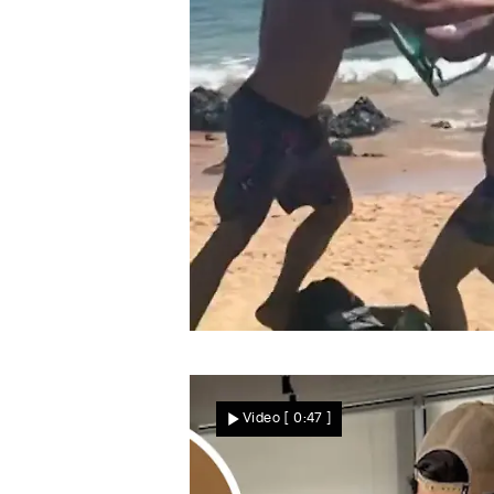
Star News
Kurz vor der Wahl auf Hawaii
Politiker attackiert
Video
[ 0:47 ]
Strandbesucher – mit
einem Liegestuhl!