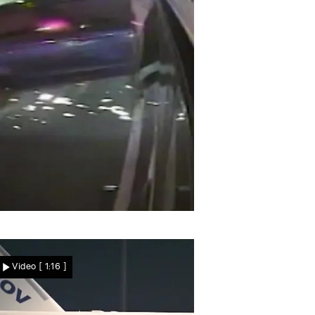
Nachrichten
ngebremst in die Seite
Autofahrerin will
Video
[ 1:16 ]
ausweichen – und fliegt in
einen Linienbus!