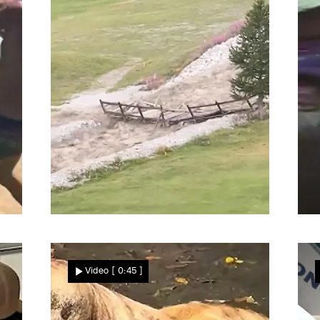
Star News
Zerstörerisches Unwetter in Urlaubsregion
U
Naturgewalt am
Video
[ 0:45 ]
Matterhorn! Sturzflut reißt
Brücke mit