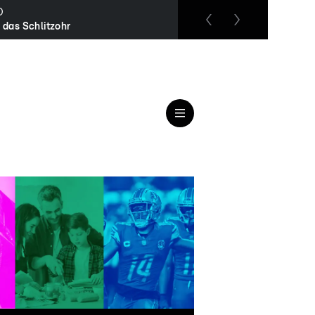
O
RTL up
, das Schlitzohr
Teleshopping