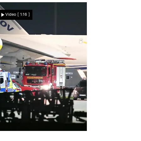
Naturgewalt am
Video
[ 1:16 ]
Matterhorn! Sturzflut reißt
Brücke mit
Nachrichten
roßeinsatz in der Nacht