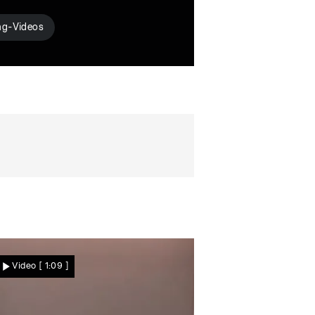
ng-Videos
Video
[ 1:09 ]