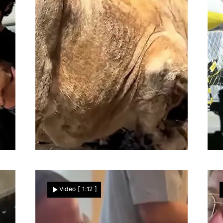
Nachrichten
Vor den Augen der Tierpark-Besucher
G
i
Kurz nach der Geburt!
Video
[ 1:12 ]
Tigerbaby rollt ins
Löwengehege –
Raubkatzen reagieren SO