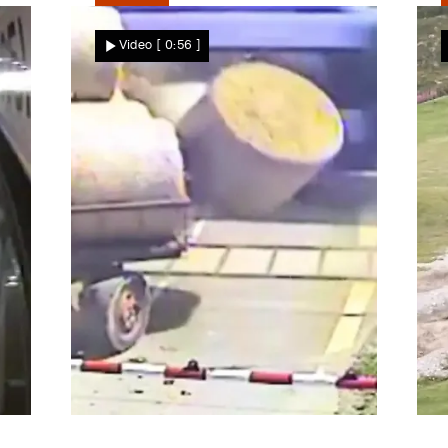
Star News
Video
[ 0:56 ]
Plötzlich fliegen die Heuballen
Z