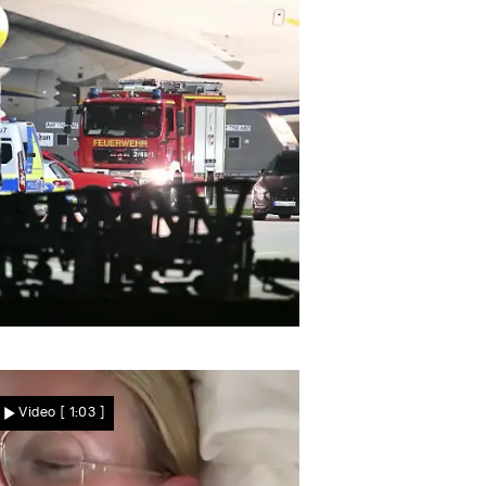
Nachrichten
roßeinsatz in der Nacht
Sprengstoff-Drohne am
Video
[ 1:03 ]
Flughafen Leipzig entdeckt
– dann kollidiert DHL-Jet
mit Flugobjekt!