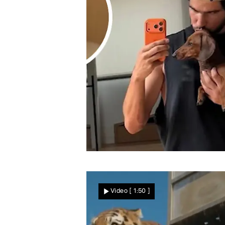
Nachrichten
Neue Frisur für Tennis-Ass
Krasse Typveränderung be
Video
[ 1:50 ]
Weltstar – Fans flippen
aus!