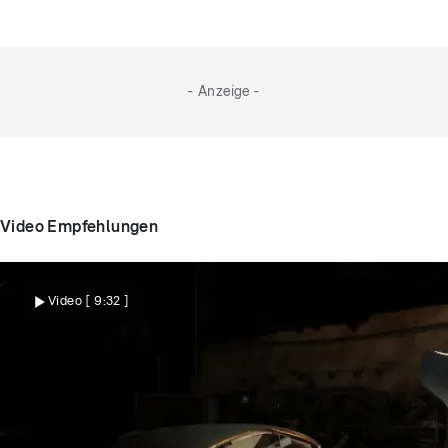
anspringen wollte. Jetzt läuft er wieder!
- Anzeige -
Video Empfehlungen
Video
[ 9:32 ]