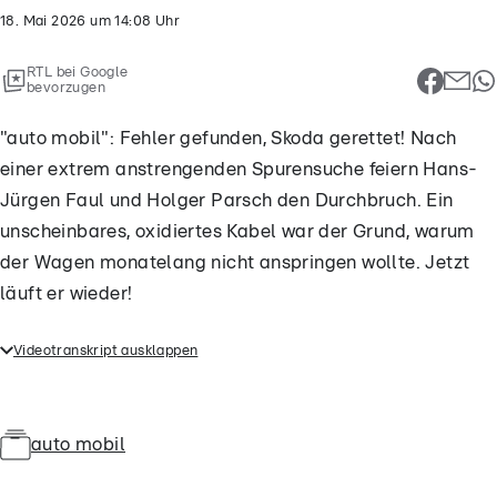
18. Mai 2026
um
14:08
Uhr
RTL bei Google
bevorzugen
"auto mobil": Fehler gefunden, Skoda gerettet! Nach
einer extrem anstrengenden Spurensuche feiern Hans-
Jürgen Faul und Holger Parsch den Durchbruch. Ein
unscheinbares, oxidiertes Kabel war der Grund, warum
der Wagen monatelang nicht anspringen wollte. Jetzt
läuft er wieder!
Videotranskript ausklappen
"auto mobil": Fehler gefunden, Skoda gerettet! Nach
einer extrem anstrengenden Spurensuche feiern
Hans-Jürgen Faul und Holger Parsch den
auto mobil
Durchbruch. Ein unscheinbares, oxidiertes Kabel war
der Grund, warum der Wagen monatelang nicht