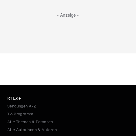
- Anzeige -
RTL.de
Sendungen A-Z
TV-Programm
Alle Themen & Personen
Alle Autorinnen & Autoren