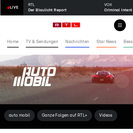
RTL
VOX
LIVE
Der Blaulicht Report
Home
TV & Sendungen
Nachrichten
Star News
Bess
auto mobil
Ganze Folgen auf RTL+
Videos