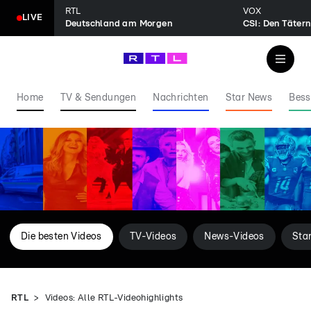
RTL
VOX
LIVE
Deutschland am Morgen
CSI: Den Tätern
Home
TV & Sendungen
Nachrichten
Star News
Bess
Die besten Videos
TV-Videos
News-Videos
Sta
RTL
Videos: Alle RTL-Videohighlights